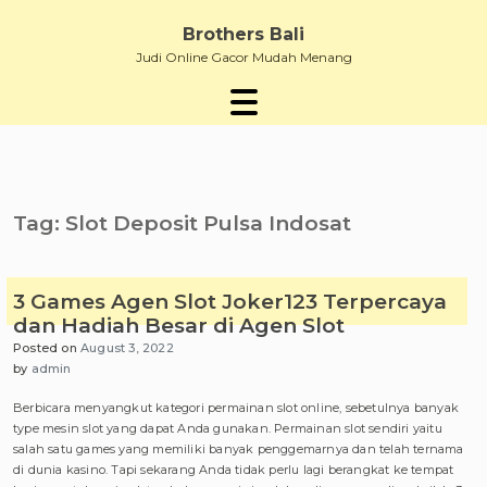
Skip
to
Brothers Bali
content
Judi Online Gacor Mudah Menang
Tag:
Slot Deposit Pulsa Indosat
3 Games Agen Slot Joker123 Terpercaya
dan Hadiah Besar di Agen Slot
Posted on
August 3, 2022
by
admin
Berbicara menyangkut kategori permainan slot online, sebetulnya banyak
type mesin slot yang dapat Anda gunakan. Permainan slot sendiri yaitu
salah satu games yang memiliki banyak penggemarnya dan telah ternama
di dunia kasino. Tapi sekarang Anda tidak perlu lagi berangkat ke tempat