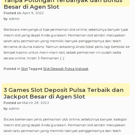
Tanpa Potongan Terbanyak dan Bonus
Besar di Agen Slot
Posted on
April 9, 2022
by
admin
Berbicara menyangkut tipe permainan slot online, sebetulnya banyak type
mesin slot yang dapat Anda gunakan. Permainan slot sendiri merupakan
salah satu permainan yang memiliki banyak penggemarnya dan telah
ternama di dunia kasino. Namun sekarang Anda tidak perlu lagi bertolak ke
tempat kasino untuk main-main slot, sebab permainan ini sudah sedia
secara online. Inilah 3 Permainan […]
Posted in
Slot
Tagged
Slot Deposit Pulsa Indosat
3 Games Slot Deposit Pulsa Terbaik dan
Jackpot Besar di Agen Slot
Posted on
March 28, 2022
by
admin
Bicara berkenaan jenis permainan slot online, sebetulnya banyak kategori
mesin slot yang dapat Anda gunakan. Permainan slot sendiri merupakan
salah satu permainan yang memiliki banyak penggemarnya dan telah