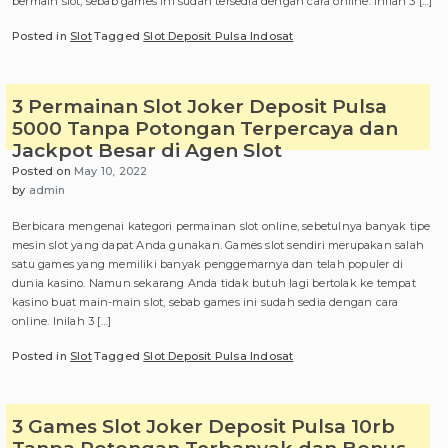
bermain slot, sebab games ini sudah tersedia dengan cara online. Inilah 3 […]
Posted in
Slot
Tagged
Slot Deposit Pulsa Indosat
3 Permainan Slot Joker Deposit Pulsa
5000 Tanpa Potongan Terpercaya dan
Jackpot Besar di Agen Slot
Posted on
May 10, 2022
by
admin
Berbicara mengenai kategori permainan slot online, sebetulnya banyak tipe
mesin slot yang dapat Anda gunakan. Games slot sendiri merupakan salah
satu games yang memiliki banyak penggemarnya dan telah populer di
dunia kasino. Namun sekarang Anda tidak butuh lagi bertolak ke tempat
kasino buat main-main slot, sebab games ini sudah sedia dengan cara
online. Inilah 3 […]
Posted in
Slot
Tagged
Slot Deposit Pulsa Indosat
3 Games Slot Joker Deposit Pulsa 10rb