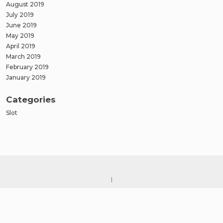
August 2019
July 2019
June 2019
May 2019
April 2019
March 2019
February 2019
January 2019
Categories
Slot
|