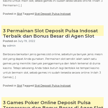
kasino untuk main slot, sebab games ini sudah sedia secara online. Inilah 3
Permainan […]
Posted in
Slot
Tagged
Slot Deposit Pulsa Indosat
3 Permainan Slot Deposit Pulsa Indosat
Terbaik dan Bonus Besar di Agen Slot
Posted on
July 19, 2022
by
admin
Berbicara berkaitan jenis games slot online, sebetulnya banyak jenis mesin
slot yang dapat Anda gunakan. Permainan slot sendiri ialah salah satu
games yang memiliki banyak penggemarnya dan telah terkenal di dunia
kasino. Tetapi sekarang Anda tidak butuh lagi bertolak ke tempat kasino
untuk bermain slot, sebab games ini sudah tersedia secara online. Inilah 3
Games […]
Posted in
Slot
Tagged
Slot Deposit Pulsa Indosat
3 Games Poker Online Deposit Pulsa
Terpercaya dan Bonus Besar di Agen Slot