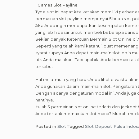
• Games Slot Payline
Type slot ini dapat kita katakan memiliki perbedaa
permainan slot payline mempunyai 5 buah slot pot
Jika Anda ingin mendapatkan kesempatan kemenan
yang lebih besar untuk membeli beberapa baris di
Sekian banyak Ketentuan Bermain Slot Online di 
Seperti yang telah kami ketahui, buat memenan
syarat supaya Anda dapat main-main slot lebih m
utk Anda mainkan. Tapi apabila Anda bermain asa
tersebut.
Hal mula-mula yang harus Anda lihat diwaktu akan
Anda gunakan dalam main-main slot. Pengaturan be
Dengan adanya pengaturan modal ini, Anda juga 
nantinya.
Itulah 3 permainan slot online terlaris dan jackpot b
Anda tertarik memainkan slot mana? Mudah-muda
Posted in
Slot
Tagged
Slot Deposit Pulsa Indos