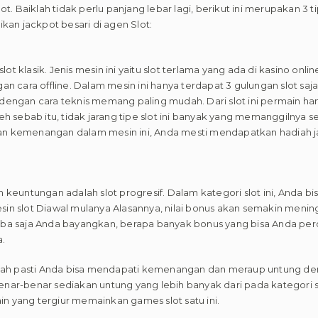
t. Baiklah tidak perlu panjang lebar lagi, berikut ini merupakan 3 t
kan jackpot besari di agen Slot:
ot klasik. Jenis mesin ini yaitu slot terlama yang ada di kasino onlin
n cara offline. Dalam mesin ini hanya terdapat 3 gulungan slot saja
pi dengan cara teknis memang paling mudah. Dari slot ini permain ha
h sebab itu, tidak jarang tipe slot ini banyak yang memanggilnya s
atkan kemenangan dalam mesin ini, Anda mesti mendapatkan hadiah 
keuntungan adalah slot progresif. Dalam kategori slot ini, Anda bi
in slot Diawal mulanya Alasannya, nilai bonus akan semakin menin
oba saja Anda bayangkan, berapa banyak bonus yang bisa Anda per
a.
sudah pasti Anda bisa mendapati kemenangan dan meraup untung d
 benar-benar sediakan untung yang lebih banyak dari pada kategori s
ain yang tergiur memainkan games slot satu ini.