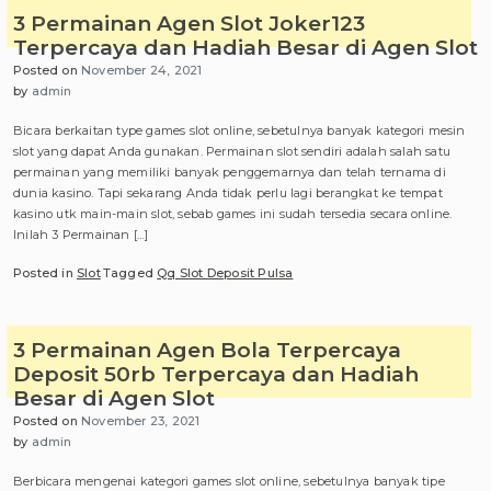
3 Permainan Agen Slot Joker123
Terpercaya dan Hadiah Besar di Agen Slot
Posted on
November 24, 2021
by
admin
Bicara berkaitan type games slot online, sebetulnya banyak kategori mesin
slot yang dapat Anda gunakan. Permainan slot sendiri adalah salah satu
permainan yang memiliki banyak penggemarnya dan telah ternama di
dunia kasino. Tapi sekarang Anda tidak perlu lagi berangkat ke tempat
kasino utk main-main slot, sebab games ini sudah tersedia secara online.
Inilah 3 Permainan […]
Posted in
Slot
Tagged
Qq Slot Deposit Pulsa
3 Permainan Agen Bola Terpercaya
Deposit 50rb Terpercaya dan Hadiah
Besar di Agen Slot
Posted on
November 23, 2021
by
admin
Berbicara mengenai kategori games slot online, sebetulnya banyak tipe