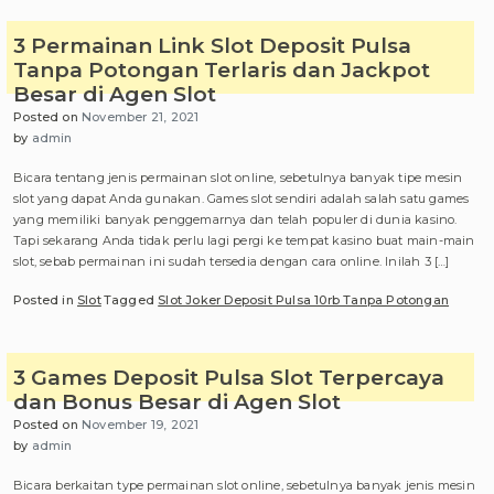
3 Permainan Link Slot Deposit Pulsa
Tanpa Potongan Terlaris dan Jackpot
Besar di Agen Slot
Posted on
November 21, 2021
by
admin
Bicara tentang jenis permainan slot online, sebetulnya banyak tipe mesin
slot yang dapat Anda gunakan. Games slot sendiri adalah salah satu games
yang memiliki banyak penggemarnya dan telah populer di dunia kasino.
Tapi sekarang Anda tidak perlu lagi pergi ke tempat kasino buat main-main
slot, sebab permainan ini sudah tersedia dengan cara online. Inilah 3 […]
Posted in
Slot
Tagged
Slot Joker Deposit Pulsa 10rb Tanpa Potongan
3 Games Deposit Pulsa Slot Terpercaya
dan Bonus Besar di Agen Slot
Posted on
November 19, 2021
by
admin
Bicara berkaitan type permainan slot online, sebetulnya banyak jenis mesin