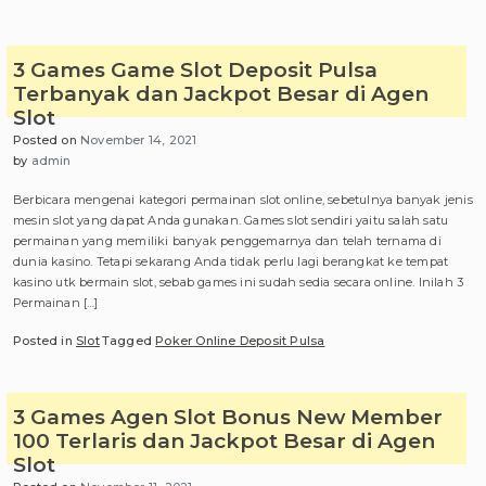
3 Games Game Slot Deposit Pulsa
Terbanyak dan Jackpot Besar di Agen
Slot
Posted on
November 14, 2021
by
admin
Berbicara mengenai kategori permainan slot online, sebetulnya banyak jenis
mesin slot yang dapat Anda gunakan. Games slot sendiri yaitu salah satu
permainan yang memiliki banyak penggemarnya dan telah ternama di
dunia kasino. Tetapi sekarang Anda tidak perlu lagi berangkat ke tempat
kasino utk bermain slot, sebab games ini sudah sedia secara online. Inilah 3
Permainan […]
Posted in
Slot
Tagged
Poker Online Deposit Pulsa
3 Games Agen Slot Bonus New Member
100 Terlaris dan Jackpot Besar di Agen
Slot