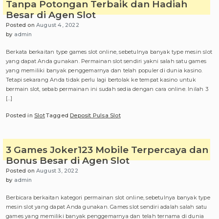
Tanpa Potongan Terbaik dan Hadiah
Besar di Agen Slot
Posted on
August 4, 2022
by
admin
Berkata berkaitan type games slot online, sebetulnya banyak type mesin slot
yang dapat Anda gunakan. Permainan slot sendiri yakni salah satu games
yang memiliki banyak penggemarnya dan telah populer di dunia kasino.
Tetapi sekarang Anda tidak perlu lagi bertolak ke tempat kasino untuk
bermain slot, sebab permainan ini sudah sedia dengan cara online. Inilah 3
[…]
Posted in
Slot
Tagged
Deposit Pulsa Slot
3 Games Joker123 Mobile Terpercaya dan
Bonus Besar di Agen Slot
Posted on
August 3, 2022
by
admin
Berbicara berkaitan kategori permainan slot online, sebetulnya banyak type
mesin slot yang dapat Anda gunakan. Games slot sendiri adalah salah satu
games yang memiliki banyak penggemarnya dan telah ternama di dunia