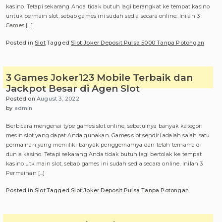
kasino. Tetapi sekarang Anda tidak butuh lagi berangkat ke tempat kasino
untuk bermain slot, sebab games ini sudah sedia secara online. Inilah 3
Games […]
Posted in
Slot
Tagged
Slot Joker Deposit Pulsa 5000 Tanpa Potongan
3 Games Joker123 Mobile Terbaik dan
Jackpot Besar di Agen Slot
Posted on
August 3, 2022
by
admin
Berbicara mengenai type games slot online, sebetulnya banyak kategori
mesin slot yang dapat Anda gunakan. Games slot sendiri adalah salah satu
permainan yang memiliki banyak penggemarnya dan telah ternama di
dunia kasino. Tetapi sekarang Anda tidak butuh lagi bertolak ke tempat
kasino utk main slot, sebab games ini sudah sedia secara online. Inilah 3
Permainan […]
Posted in
Slot
Tagged
Slot Joker Deposit Pulsa Tanpa Potongan