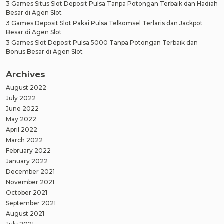
3 Games Situs Slot Deposit Pulsa Tanpa Potongan Terbaik dan Hadiah
Besar di Agen Slot
3 Games Deposit Slot Pakai Pulsa Telkomsel Terlaris dan Jackpot
Besar di Agen Slot
3 Games Slot Deposit Pulsa 5000 Tanpa Potongan Terbaik dan
Bonus Besar di Agen Slot
Archives
August 2022
July 2022
June 2022
May 2022
April 2022
March 2022
February 2022
January 2022
December 2021
November 2021
October 2021
September 2021
August 2021