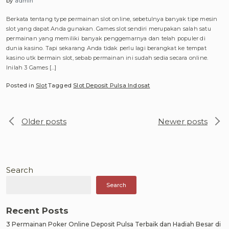
by
admin
Berkata tentang type permainan slot online, sebetulnya banyak tipe mesin
slot yang dapat Anda gunakan. Games slot sendiri merupakan salah satu
permainan yang memiliki banyak penggemarnya dan telah populer di
dunia kasino. Tapi sekarang Anda tidak perlu lagi berangkat ke tempat
kasino utk bermain slot, sebab permainan ini sudah sedia secara online.
Inilah 3 Games […]
Posted in
Slot
Tagged
Slot Deposit Pulsa Indosat
Posts
Older posts
Newer posts
navigation
Search
Search
Recent Posts
3 Permainan Poker Online Deposit Pulsa Terbaik dan Hadiah Besar di