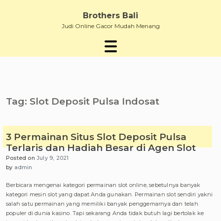
Skip
to
Brothers Bali
content
Judi Online Gacor Mudah Menang
Tag:
Slot Deposit Pulsa Indosat
3 Permainan Situs Slot Deposit Pulsa
Terlaris dan Hadiah Besar di Agen Slot
Posted on
July 9, 2021
by
admin
Berbicara mengenai kategori permainan slot online, sebetulnya banyak
kategori mesin slot yang dapat Anda gunakan. Permainan slot sendiri yakni
salah satu permainan yang memiliki banyak penggemarnya dan telah
populer di dunia kasino. Tapi sekarang Anda tidak butuh lagi bertolak ke