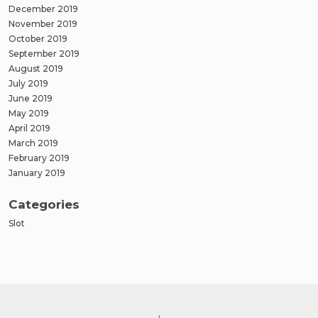
December 2019
November 2019
October 2019
September 2019
August 2019
July 2019
June 2019
May 2019
April 2019
March 2019
February 2019
January 2019
Categories
Slot
|