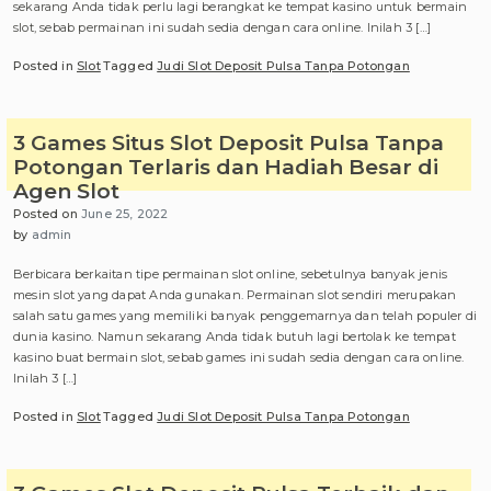
sekarang Anda tidak perlu lagi berangkat ke tempat kasino untuk bermain
slot, sebab permainan ini sudah sedia dengan cara online. Inilah 3 […]
Posted in
Slot
Tagged
Judi Slot Deposit Pulsa Tanpa Potongan
3 Games Situs Slot Deposit Pulsa Tanpa
Potongan Terlaris dan Hadiah Besar di
Agen Slot
Posted on
June 25, 2022
by
admin
Berbicara berkaitan tipe permainan slot online, sebetulnya banyak jenis
mesin slot yang dapat Anda gunakan. Permainan slot sendiri merupakan
salah satu games yang memiliki banyak penggemarnya dan telah populer di
dunia kasino. Namun sekarang Anda tidak butuh lagi bertolak ke tempat
kasino buat bermain slot, sebab games ini sudah sedia dengan cara online.
Inilah 3 […]
Posted in
Slot
Tagged
Judi Slot Deposit Pulsa Tanpa Potongan