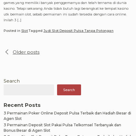
games yang memiliki banyak penggemarnya dan telah ternama di dunia
kasino. Tetapi sekarang Anda tidak butuh lagi berangkat ke tempat kasino
utk bermain slot, sebab permainan ini sudah tersedia dengan cara online.
Inilah 3 […]
Posted in
Slot
Tagged
Judi Slot Deposit Pulsa Tanpa Potongan
Posts
Older posts
navigation
Search
Search
Recent Posts
3 Permainan Poker Online Deposit Pulsa Terbaik dan Hadiah Besar di
Agen Slot
3 Permainan Deposit Slot Pakai Pulsa Telkomsel Terbanyak dan
Bonus Besar di Agen Slot