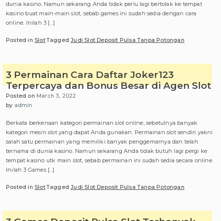
dunia kasino. Namun sekarang Anda tidak perlu lagi bertolak ke tempat
kasino buat main-main slot, sebab games ini sudah sedia dengan cara
online. Inilah 3 […]
Posted in
Slot
Tagged
Judi Slot Deposit Pulsa Tanpa Potongan
3 Permainan Cara Daftar Joker123
Terpercaya dan Bonus Besar di Agen Slot
Posted on
March 3, 2022
by
admin
Berkata berkenaan kategori permainan slot online, sebetulnya banyak
kategori mesin slot yang dapat Anda gunakan. Permainan slot sendiri yakni
salah satu permainan yang memiliki banyak penggemarnya dan telah
ternama di dunia kasino. Namun sekarang Anda tidak butuh lagi pergi ke
tempat kasino utk main slot, sebab permainan ini sudah sedia secara online.
Inilah 3 Games […]
Posted in
Slot
Tagged
Judi Slot Deposit Pulsa Tanpa Potongan