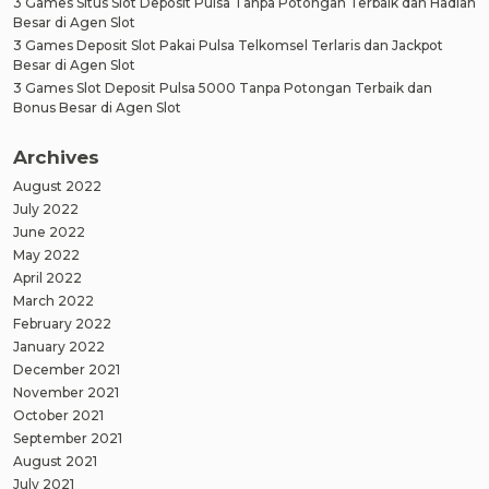
3 Games Situs Slot Deposit Pulsa Tanpa Potongan Terbaik dan Hadiah
Besar di Agen Slot
3 Games Deposit Slot Pakai Pulsa Telkomsel Terlaris dan Jackpot
Besar di Agen Slot
3 Games Slot Deposit Pulsa 5000 Tanpa Potongan Terbaik dan
Bonus Besar di Agen Slot
Archives
August 2022
July 2022
June 2022
May 2022
April 2022
March 2022
February 2022
January 2022
December 2021
November 2021
October 2021
September 2021
August 2021
July 2021