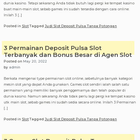
dunia kasino. Tetapi sekarang Anda tidak butuh lagi pergi ke tempat kasino
buat main-main slot, sebab games ini sudah tersedia dengan cara online.
Inilah 3 […]
Posted in
Slot
Tagged
Judi Slot Deposit Pulsa Tanpa Potongan
3 Permainan Deposit Pulsa Slot
Terbanyak dan Bonus Besar di Agen Slot
Posted on
May 20, 2022
by
admin
Berkata mengenai type permainan slot online, sebetulnya banyak kategori
mesin slot yang dapat Anda gunakan. Games slot sendiri ialah salah satu
permainan yang memiliki banyak penggemarnya dan telah populer di
dunia kasino. Namun sekarang Anda tidak perlu lagi pergi ke tempat kasino
utk main slot, sebab games ini sudah sedia secara online. Inilah 3 Permainan
[…]
Posted in
Slot
Tagged
Judi Slot Deposit Pulsa Tanpa Potongan