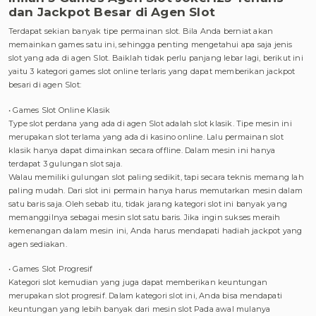
dan Jackpot Besar di Agen Slot
Terdapat sekian banyak tipe permainan slot. Bila Anda berniat akan
memainkan games satu ini, sehingga penting mengetahui apa saja jenis
slot yang ada di agen Slot. Baiklah tidak perlu panjang lebar lagi, berikut ini
yaitu 3 kategori games slot online terlaris yang dapat memberikan jackpot
besari di agen Slot:
• Games Slot Online Klasik
Type slot perdana yang ada di agen Slot adalah slot klasik. Tipe mesin ini
merupakan slot terlama yang ada di kasino online. Lalu permainan slot
klasik hanya dapat dimainkan secara offline. Dalam mesin ini hanya
terdapat 3 gulungan slot saja.
Walau memiliki gulungan slot paling sedikit, tapi secara teknis memang lah
paling mudah. Dari slot ini permain hanya harus memutarkan mesin dalam
satu baris saja. Oleh sebab itu, tidak jarang kategori slot ini banyak yang
memanggilnya sebagai mesin slot satu baris. Jika ingin sukses meraih
kemenangan dalam mesin ini, Anda harus mendapati hadiah jackpot yang
agen sediakan.
• Games Slot Progresif
Kategori slot kemudian yang juga dapat memberikan keuntungan
merupakan slot progresif. Dalam kategori slot ini, Anda bisa mendapati
keuntungan yang lebih banyak dari mesin slot Pada awal mulanya