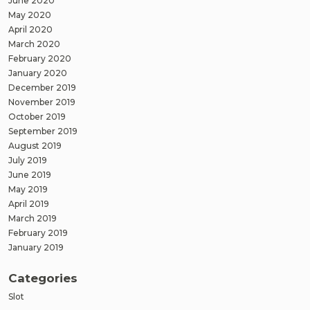
June 2020
May 2020
April 2020
March 2020
February 2020
January 2020
December 2019
November 2019
October 2019
September 2019
August 2019
July 2019
June 2019
May 2019
April 2019
March 2019
February 2019
January 2019
Categories
Slot