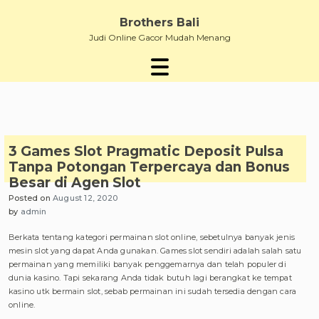
Skip
to
Brothers Bali
content
Judi Online Gacor Mudah Menang
3 Games Slot Pragmatic Deposit Pulsa
Tanpa Potongan Terpercaya dan Bonus
Besar di Agen Slot
Posted on
August 12, 2020
by
admin
Berkata tentang kategori permainan slot online, sebetulnya banyak jenis
mesin slot yang dapat Anda gunakan. Games slot sendiri adalah salah satu
permainan yang memiliki banyak penggemarnya dan telah populer di
dunia kasino. Tapi sekarang Anda tidak butuh lagi berangkat ke tempat
kasino utk bermain slot, sebab permainan ini sudah tersedia dengan cara
online.