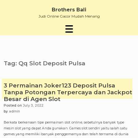
Skip
to
Brothers Bali
content
Judi Online Gacor Mudah Menang
Tag:
Qq Slot Deposit Pulsa
3 Permainan Joker123 Deposit Pulsa
Tanpa Potongan Terpercaya dan Jackpot
Besar di Agen Slot
Posted on
July 3, 2022
by
admin
Berkata berkenaan tipe permainan slot online, sebetulnya banyak type
mesin slot yang dapat Anda gunakan. Games slot sendiri yaitu salah satu
games yang memiliki banyak penggemarnya dan telah ternama di dunia