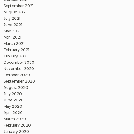
September 2021
August 2021
July 2021
June 2021
May 2021
April 2021
March 2021
February 2021
January 2021
December 2020
November 2020
October 2020
September 2020
August 2020
July 2020
June 2020
May 2020
April 2020
March 2020
February 2020
January 2020