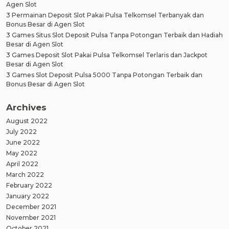
Agen Slot
3 Permainan Deposit Slot Pakai Pulsa Telkomsel Terbanyak dan
Bonus Besar di Agen Slot
3 Games Situs Slot Deposit Pulsa Tanpa Potongan Terbaik dan Hadiah
Besar di Agen Slot
3 Games Deposit Slot Pakai Pulsa Telkomsel Terlaris dan Jackpot
Besar di Agen Slot
3 Games Slot Deposit Pulsa 5000 Tanpa Potongan Terbaik dan
Bonus Besar di Agen Slot
Archives
August 2022
July 2022
June 2022
May 2022
April 2022
March 2022
February 2022
January 2022
December 2021
November 2021
October 2021