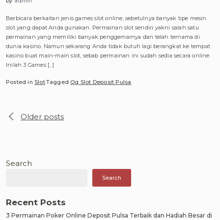
by
admin
Berbicara berkaitan jenis games slot online, sebetulnya banyak tipe mesin
slot yang dapat Anda gunakan. Permainan slot sendiri yakni salah satu
permainan yang memiliki banyak penggemarnya dan telah ternama di
dunia kasino. Namun sekarang Anda tidak butuh lagi berangkat ke tempat
kasino buat main-main slot, sebab permainan ini sudah sedia secara online.
Inilah 3 Games […]
Posted in
Slot
Tagged
Qq Slot Deposit Pulsa
Posts
Older posts
navigation
Search
Search
Recent Posts
3 Permainan Poker Online Deposit Pulsa Terbaik dan Hadiah Besar di