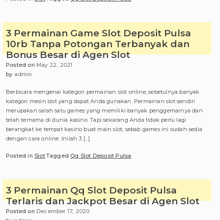
3 Permainan Game Slot Deposit Pulsa
10rb Tanpa Potongan Terbanyak dan
Bonus Besar di Agen Slot
Posted on
May 22, 2021
by
admin
Berbicara mengenai kategori permainan slot online, sebetulnya banyak
kategori mesin slot yang dapat Anda gunakan. Permainan slot sendiri
merupakan salah satu games yang memiliki banyak penggemarnya dan
telah ternama di dunia kasino. Tapi sekarang Anda tidak perlu lagi
berangkat ke tempat kasino buat main slot, sebab games ini sudah sedia
dengan cara online. Inilah 3 […]
Posted in
Slot
Tagged
Qq Slot Deposit Pulsa
3 Permainan Qq Slot Deposit Pulsa
Terlaris dan Jackpot Besar di Agen Slot
Posted on
December 17, 2020