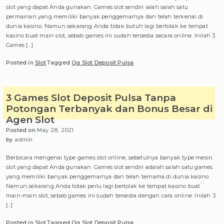
slot yang dapat Anda gunakan. Games slot sendiri ialah salah satu
permainan yang memiliki banyak penggemarnya dan telah terkenal di
dunia kasino. Namun sekarang Anda tidak butuh lagi bertolak ke tempat
kasino buat main slot, sebab games ini sudah tersedia secara online. Inilah 3
Games […]
Posted in
Slot
Tagged
Qq Slot Deposit Pulsa
3 Games Slot Deposit Pulsa Tanpa
Potongan Terbanyak dan Bonus Besar di
Agen Slot
Posted on
May 28, 2021
by
admin
Berbicara mengenai type games slot online, sebetulnya banyak type mesin
slot yang dapat Anda gunakan. Games slot sendiri adalah salah satu games
yang memiliki banyak penggemarnya dan telah ternama di dunia kasino.
Namun sekarang Anda tidak perlu lagi bertolak ke tempat kasino buat
main-main slot, sebab games ini sudah tersedia dengan cara online. Inilah 3
[…]
Posted in
Slot
Tagged
Qq Slot Deposit Pulsa