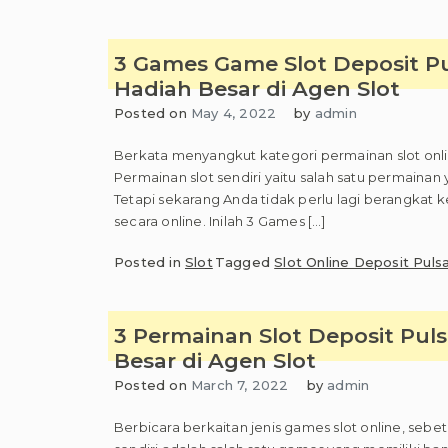
3 Games Game Slot Deposit Pu
Hadiah Besar di Agen Slot
Posted on
May 4, 2022
by
admin
Berkata menyangkut kategori permainan slot onli
Permainan slot sendiri yaitu salah satu permaina
Tetapi sekarang Anda tidak perlu lagi berangkat 
secara online. Inilah 3 Games […]
Posted in
Slot
Tagged
Slot Online Deposit Pul
3 Permainan Slot Deposit Pul
Besar di Agen Slot
Posted on
March 7, 2022
by
admin
Berbicara berkaitan jenis games slot online, seb