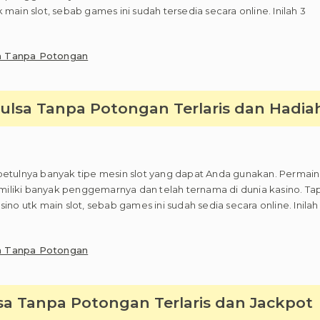
main slot, sebab games ini sudah tersedia secara online. Inilah 3
sa Tanpa Potongan
Pulsa Tanpa Potongan Terlaris dan Hadia
betulnya banyak tipe mesin slot yang dapat Anda gunakan. Permain
iliki banyak penggemarnya dan telah ternama di dunia kasino. Tap
ino utk main slot, sebab games ini sudah sedia secara online. Inilah
sa Tanpa Potongan
lsa Tanpa Potongan Terlaris dan Jackpot