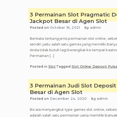
3 Permainan Slot Pragmatic D
Jackpot Besar di Agen Slot
Posted on
October 16, 2021
by
admin
Berkata tentang jenis permainan slot online, seb
sendiri yaitu salah satu games yang memiliki ban
Anda tidak butuh lagi berangkat ke tempat kasino b
Permainan […]
Posted in
Slot
Tagged
Slot Online Deposit Pul
3 Permainan Judi Slot Deposi
Besar di Agen Slot
Posted on
December 24, 2020
by
admin
Bicara menyangkut type games slot online, sebetu
adalah salah satu permainan yang memiliki banya