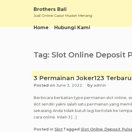
Skip
to
Brothers Bali
content
Judi Online Gacor Mudah Menang
Home
Hubungi Kami
Tag:
Slot Online Deposit
3 Permainan Joker123 Terbaru
Posted on
June 3, 2022
by
admin
Berbicara berkaitan type permainan slot online,
slot sendiri yakni salah satu permainan yang mem
sekarang Anda tidak butuh lagi bertolak ke tempa
cara online. Inilah 3 […]
Posted in
Slot
Tagged
Slot Online Deposit Pul