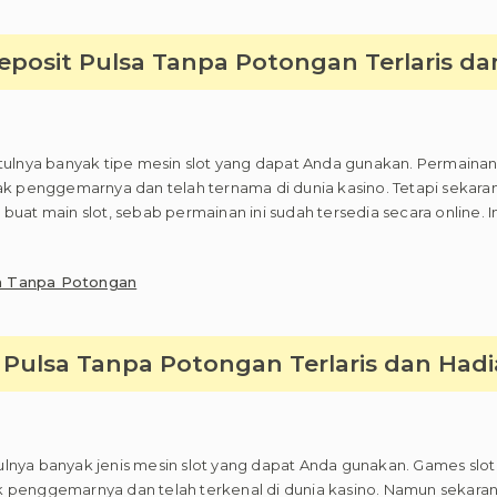
eposit Pulsa Tanpa Potongan Terlaris da
etulnya banyak tipe mesin slot yang dapat Anda gunakan. Permainan
yak penggemarnya dan telah ternama di dunia kasino. Tetapi sekara
uat main slot, sebab permainan ini sudah tersedia secara online. In
sa Tanpa Potongan
t Pulsa Tanpa Potongan Terlaris dan Had
lnya banyak jenis mesin slot yang dapat Anda gunakan. Games slot 
k penggemarnya dan telah terkenal di dunia kasino. Namun sekara