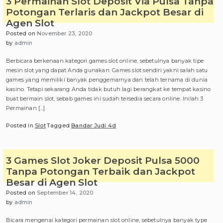
3 Permainan Slot Deposit Via Pulsa Tanpa
Potongan Terlaris dan Jackpot Besar di
Agen Slot
Posted on
November 23, 2020
by
admin
Berbicara berkenaan kategori games slot online, sebetulnya banyak tipe
mesin slot yang dapat Anda gunakan. Games slot sendiri yakni salah satu
games yang memiliki banyak penggemarnya dan telah ternama di dunia
kasino. Tetapi sekarang Anda tidak butuh lagi berangkat ke tempat kasino
buat bermain slot, sebab games ini sudah tersedia secara online. Inilah 3
Permainan […]
Posted in
Slot
Tagged
Bandar Judi 4d
3 Games Slot Joker Deposit Pulsa 5000
Tanpa Potongan Terbaik dan Jackpot
Besar di Agen Slot
Posted on
September 14, 2020
by
admin
Bicara mengenai kategori permainan slot online, sebetulnya banyak type