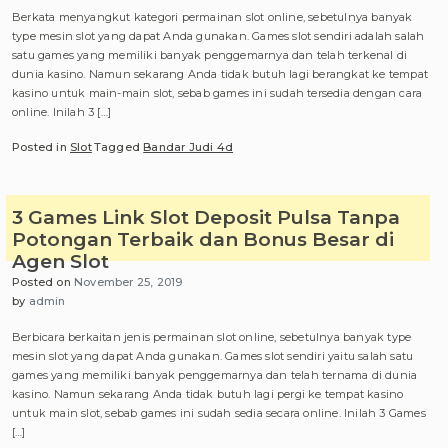
Berkata menyangkut kategori permainan slot online, sebetulnya banyak
type mesin slot yang dapat Anda gunakan. Games slot sendiri adalah salah
satu games yang memiliki banyak penggemarnya dan telah terkenal di
dunia kasino. Namun sekarang Anda tidak butuh lagi berangkat ke tempat
kasino untuk main-main slot, sebab games ini sudah tersedia dengan cara
online. Inilah 3 […]
Posted in
Slot
Tagged
Bandar Judi 4d
3 Games Link Slot Deposit Pulsa Tanpa
Potongan Terbaik dan Bonus Besar di
Agen Slot
Posted on
November 25, 2019
by
admin
Berbicara berkaitan jenis permainan slot online, sebetulnya banyak type
mesin slot yang dapat Anda gunakan. Games slot sendiri yaitu salah satu
games yang memiliki banyak penggemarnya dan telah ternama di dunia
kasino. Namun sekarang Anda tidak butuh lagi pergi ke tempat kasino
untuk main slot, sebab games ini sudah sedia secara online. Inilah 3 Games
[…]