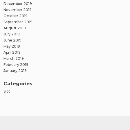
December 2019
November 2019
October 2019
September 2019
August 2019
July 2019
June 2019
May 2019
April 2019
March 2019
February 2019
January 2019
Categories
Slot
|