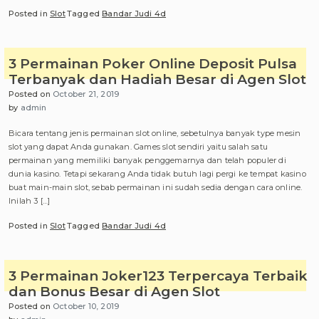
Posted in
Slot
Tagged
Bandar Judi 4d
3 Permainan Poker Online Deposit Pulsa
Terbanyak dan Hadiah Besar di Agen Slot
Posted on
October 21, 2019
by
admin
Bicara tentang jenis permainan slot online, sebetulnya banyak type mesin
slot yang dapat Anda gunakan. Games slot sendiri yaitu salah satu
permainan yang memiliki banyak penggemarnya dan telah populer di
dunia kasino. Tetapi sekarang Anda tidak butuh lagi pergi ke tempat kasino
buat main-main slot, sebab permainan ini sudah sedia dengan cara online.
Inilah 3 […]
Posted in
Slot
Tagged
Bandar Judi 4d
3 Permainan Joker123 Terpercaya Terbaik
dan Bonus Besar di Agen Slot
Posted on
October 10, 2019