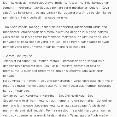
lebih banyak dari mesin slot Diawal mulanya Alasannya, nilai bonus akan
semakin meningkat tiap-tiap ada pemain yang melakukan putaran. Coba
saja Anda bayangkan, berapa banyak bonus yang bisa Anda peroleh, kalau
pemain lain tidak berhasil mendapatkannya.
Jika Anda pandai menggunakan situasi tersebut, sudah tentu Anda bisa
mendapati kemenangan dan meraup untung dengan nilai yang banyak.
Oleh sebab itu, jenis games ini memang menyediakan untung yang lebih
banyak dari pada tipe slot yang lain. Jadi, tidak heran kan apabila banyak
pemain yang tergiur memainkan permainan slot satu ini.
• Games Slot Payline
Jenis slot ini dapat kita katakan memiliki perbedaan yang sangat jauh
dengan jenis progresif dan juga klasik. Pasalnya, games slot payline
mempunyai 5 buah slot photo yang jumlah sketsanya juga jauh lebih
banyak.
Kalau Anda ingin meraih peluang kemenangan yang lebih besar dari mesin
ini, Anda mesti mengeluarkan aset yang lebih besar utk membeli beberapa
baris di mesin slot.
Sekian banyak Ketentuan Main-main Slot Online di Agen Slot
Seperti yang telah kami ketahui, utk memenangkan permainan slot online
memang lah terdapat beberapa ketentuan atau syarat agar Anda dapat
main-main slot lebih mudah. Permainan slot ini senditi merupakan games
yang cukup sederhana untuk Anda mainkan. Tetapi apabila Anda main-