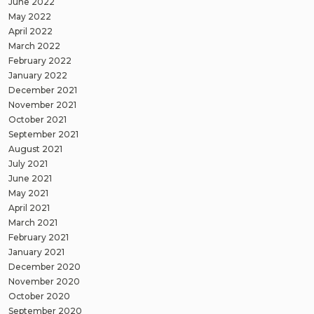
June 2022
May 2022
April 2022
March 2022
February 2022
January 2022
December 2021
November 2021
October 2021
September 2021
August 2021
July 2021
June 2021
May 2021
April 2021
March 2021
February 2021
January 2021
December 2020
November 2020
October 2020
September 2020