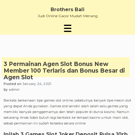
Skip
to
Brothers Bali
content
Judi Online Gacor Mudah Menang
3 Permainan Agen Slot Bonus New
Member 100 Terlaris dan Bonus Besar di
Agen Slot
Posted on
January 24, 2021
by
admin
Berkata berkenaan tipe games slot online, sebetulnya banyak tipe mesin slot
yang dapat Anda gunakan. Games slot sendiri ialah salah satu games yang
memiliki banyak penggemarnya dan telah populer di dunia kasino. Namun
sekarang Anda tidak butuh lagi bertolak ke tempat kasino untuk main slot,
sebab permainan ini sudah tersedia secara online.
Inilah 3 Games Slot Joker Deposit Pulsa 10rb