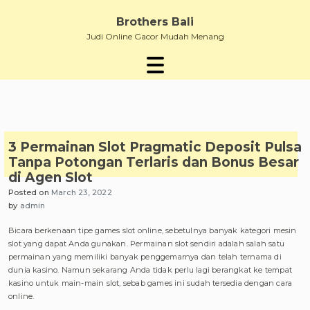
Skip
to
Brothers Bali
content
Judi Online Gacor Mudah Menang
3 Permainan Slot Pragmatic Deposit Pulsa
Tanpa Potongan Terlaris dan Bonus Besar
di Agen Slot
Posted on
March 23, 2022
by
admin
Bicara berkenaan tipe games slot online, sebetulnya banyak kategori mesin
slot yang dapat Anda gunakan. Permainan slot sendiri adalah salah satu
permainan yang memiliki banyak penggemarnya dan telah ternama di
dunia kasino. Namun sekarang Anda tidak perlu lagi berangkat ke tempat
kasino untuk main-main slot, sebab games ini sudah tersedia dengan cara
online.