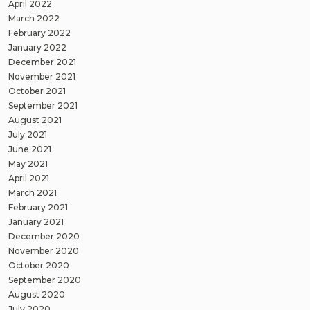
April 2022
March 2022
February 2022
January 2022
December 2021
November 2021
October 2021
September 2021
August 2021
July 2021
June 2021
May 2021
April 2021
March 2021
February 2021
January 2021
December 2020
November 2020
October 2020
September 2020
August 2020
July 2020