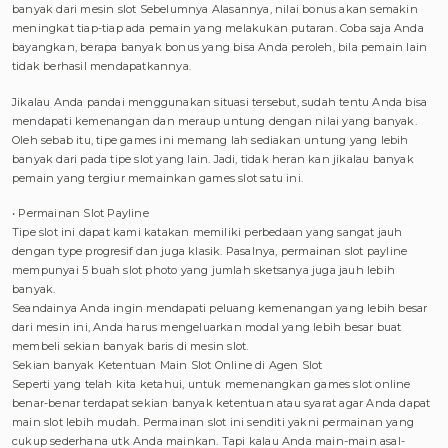
banyak dari mesin slot Sebelumnya Alasannya, nilai bonus akan semakin
meningkat tiap-tiap ada pemain yang melakukan putaran. Coba saja Anda
bayangkan, berapa banyak bonus yang bisa Anda peroleh, bila pemain lain
tidak berhasil mendapatkannya.
Jikalau Anda pandai menggunakan situasi tersebut, sudah tentu Anda bisa
mendapati kemenangan dan meraup untung dengan nilai yang banyak.
Oleh sebab itu, tipe games ini memang lah sediakan untung yang lebih
banyak dari pada tipe slot yang lain. Jadi, tidak heran kan jikalau banyak
pemain yang tergiur memainkan games slot satu ini.
• Permainan Slot Payline
Tipe slot ini dapat kami katakan memiliki perbedaan yang sangat jauh
dengan type progresif dan juga klasik. Pasalnya, permainan slot payline
mempunyai 5 buah slot photo yang jumlah sketsanya juga jauh lebih
banyak.
Seandainya Anda ingin mendapati peluang kemenangan yang lebih besar
dari mesin ini, Anda harus mengeluarkan modal yang lebih besar buat
membeli sekian banyak baris di mesin slot.
Sekian banyak Ketentuan Main Slot Online di Agen Slot
Seperti yang telah kita ketahui, untuk memenangkan games slot online
benar-benar terdapat sekian banyak ketentuan atau syarat agar Anda dapat
main slot lebih mudah. Permainan slot ini senditi yakni permainan yang
cukup sederhana utk Anda mainkan. Tapi kalau Anda main-main asal-