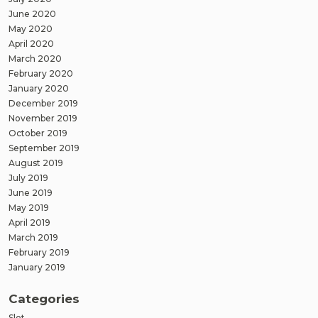
June 2020
May 2020
April 2020
March 2020
February 2020
January 2020
December 2019
November 2019
October 2019
September 2019
August 2019
July 2019
June 2019
May 2019
April 2019
March 2019
February 2019
January 2019
Categories
Slot