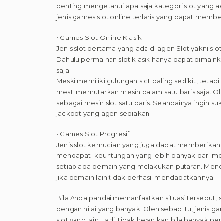
penting mengetahui apa saja kategori slot yang ada 
jenis games slot online terlaris yang dapat membe
• Games Slot Online Klasik
Jenis slot pertama yang ada di agen Slot yakni slot 
Dahulu permainan slot klasik hanya dapat dimainka
saja.
Meski memiliki gulungan slot paling sedikit, teta
mesti memutarkan mesin dalam satu baris saja. Ole
sebagai mesin slot satu baris. Seandainya ingin 
jackpot yang agen sediakan.
• Games Slot Progresif
Jenis slot kemudian yang juga dapat memberikan ke
mendapati keuntungan yang lebih banyak dari mes
setiap ada pemain yang melakukan putaran. Menc
jika pemain lain tidak berhasil mendapatkannya.
Bila Anda pandai memanfaatkan situasi tersebu
dengan nilai yang banyak. Oleh sebab itu, jenis
slot yang lain. Jadi, tidak heran kan bila banyak 