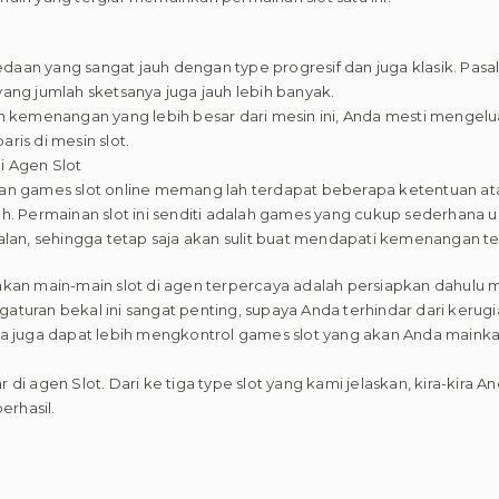
bedaan yang sangat jauh dengan type progresif dan juga klasik. Pasa
ang jumlah sketsanya juga jauh lebih banyak.
kemenangan yang lebih besar dari mesin ini, Anda mesti mengelu
ris di mesin slot.
i Agen Slot
kan games slot online memang lah terdapat beberapa ketentuan at
h. Permainan slot ini senditi adalah games yang cukup sederhana 
alan, sehingga tetap saja akan sulit buat mendapati kemenangan te
akan main-main slot di agen terpercaya adalah persiapkan dahulu 
turan bekal ini sangat penting, supaya Anda terhindar dari kerug
da juga dapat lebih mengkontrol games slot yang akan Anda maink
r di agen Slot. Dari ke tiga type slot yang kami jelaskan, kira-kira A
rhasil.