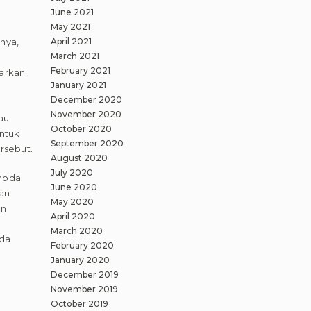
June 2021
May 2021
lnya,
April 2021
March 2021
February 2021
arkan
January 2021
December 2020
November 2020
au
October 2020
untuk
September 2020
rsebut.
August 2020
July 2020
modal
June 2020
ian
May 2020
an
April 2020
March 2020
nda
February 2020
January 2020
December 2019
November 2019
October 2019