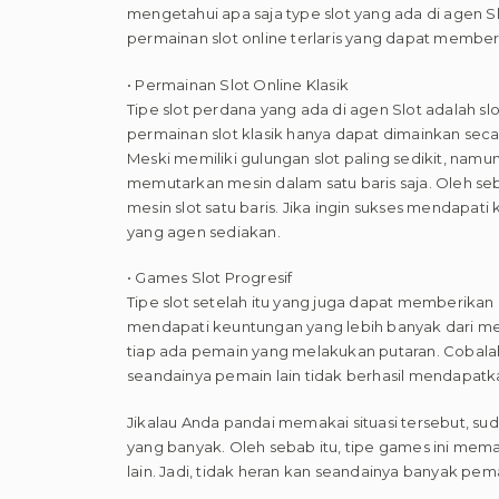
mengetahui apa saja type slot yang ada di agen Slo
permainan slot online terlaris yang dapat memberi
• Permainan Slot Online Klasik
Tipe slot perdana yang ada di agen Slot adalah slot
permainan slot klasik hanya dapat dimainkan secara
Meski memiliki gulungan slot paling sedikit, namu
memutarkan mesin dalam satu baris saja. Oleh seb
mesin slot satu baris. Jika ingin sukses mendapa
yang agen sediakan.
• Games Slot Progresif
Tipe slot setelah itu yang juga dapat memberikan 
mendapati keuntungan yang lebih banyak dari mes
tiap ada pemain yang melakukan putaran. Cobala
seandainya pemain lain tidak berhasil mendapatk
Jikalau Anda pandai memakai situasi tersebut, s
yang banyak. Oleh sebab itu, tipe games ini mem
lain. Jadi, tidak heran kan seandainya banyak pem