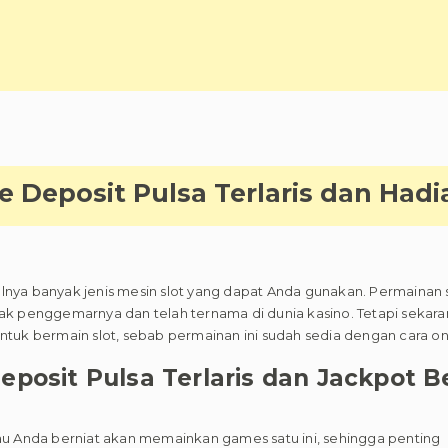
e Deposit Pulsa Terlaris dan Hadi
lnya banyak jenis mesin slot yang dapat Anda gunakan. Permainan 
yak penggemarnya dan telah ternama di dunia kasino. Tetapi sekar
ntuk bermain slot, sebab permainan ini sudah sedia dengan cara on
Deposit Pulsa Terlaris dan Jackpot B
lau Anda berniat akan memainkan games satu ini, sehingga penting