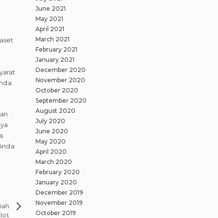
June 2021
May 2021
April 2021
March 2021
aset
February 2021
January 2021
December 2020
yarat
November 2020
Anda
October 2020
September 2020
August 2020
kan
July 2020
ya.
June 2020
a.
May 2020
 Anda
April 2020
March 2020
February 2020
January 2020
December 2019
November 2019
iah
October 2019
lot