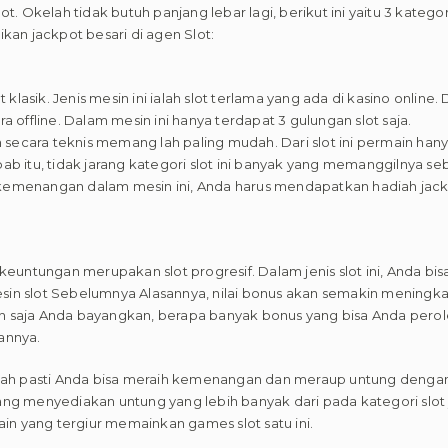
t. Okelah tidak butuh panjang lebar lagi, berikut ini yaitu 3 kategor
kan jackpot besari di agen Slot:
 klasik. Jenis mesin ini ialah slot terlama yang ada di kasino online.
 offline. Dalam mesin ini hanya terdapat 3 gulungan slot saja.
n secara teknis memang lah paling mudah. Dari slot ini permain han
ab itu, tidak jarang kategori slot ini banyak yang memanggilnya se
ti kemenangan dalam mesin ini, Anda harus mendapatkan hadiah jac
keuntungan merupakan slot progresif. Dalam jenis slot ini, Anda bis
in slot Sebelumnya Alasannya, nilai bonus akan semakin meningkat
h saja Anda bayangkan, berapa banyak bonus yang bisa Anda perol
annya.
udah pasti Anda bisa meraih kemenangan dan meraup untung dengan 
ang menyediakan untung yang lebih banyak dari pada kategori slot
ain yang tergiur memainkan games slot satu ini.