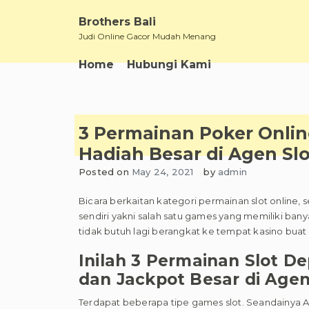
Skip
to
Brothers Bali
content
Judi Online Gacor Mudah Menang
Home
Hubungi Kami
3 Permainan Poker Onlin
Hadiah Besar di Agen Sl
Posted on
May 24, 2021
by
admin
Bicara berkaitan kategori permainan slot online,
sendiri yakni salah satu games yang memiliki ban
tidak butuh lagi berangkat ke tempat kasino buat 
Inilah 3 Permainan Slot D
dan Jackpot Besar di Agen
Terdapat beberapa tipe games slot. Seandainya 