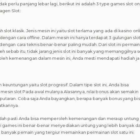
dak perlu panjang lebar lagi, berikut ini adalah 3 type games slot on
agen Slot:
slot klasik. Jenis mesin ini yaitu slot terlama yang ada di kasino onl
dengan cara offline. Dalam mesin ini hanya terdapat 3 gulungan slot 
i dengan cara teknis benar-benar paling mudah. Dari slot ini permai
h sebab itu, tidak jarang jenis slot ini banyak yang memanggilnya 
eroleh kemenangan dalam mesin ini, Anda mesti mendapati hadiah j
euntungan yaitu slot progresif. Dalam tipe slot ini, Anda bisa
esin slot Pada awal mulanya Alasannya, nilai bonus akan semakin
putaran. Coba saja Anda bayangkan, berapa banyak bonus yang bi
atkannya.
 sudah pasti Anda bisa memperoleh kemenangan dan meraup untung
ori games ini benar-benar menyediakan untung yang lebih banyak da
alau banyak pemain yang tergiur memainkan permainan slot satu ini.