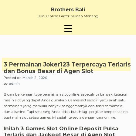
Skip
to
Brothers Bali
content
Judi Online Gacor Mudah Menang
3 Permainan Joker123 Terpercaya Terlaris
dan Bonus Besar di Agen Slot
Posted on
March 2, 2020
by
admin
Bicara berkenaan type permainan slot online, sebetulnya banyak kategori
mesin slot yang dapat Anda gunakan. Games slot sendiri yaitu salah satu
permainan yang memiliki banyak penggemarnya dan telah ternama di
dunia kasino. Tapi sekarang Anda tidak butuh lagi pergi ke tempat kasino
buat main slot, sebab games ini sudah tersedia dengan cara online.
Inilah 3 Games Slot Online Deposit Pulsa
Terlaris dan Jackpot Besar di Agen Slot