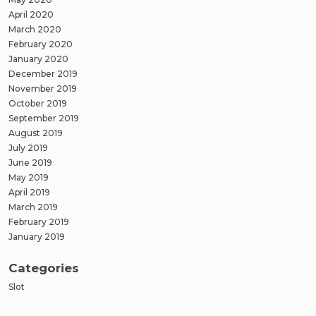
April 2020
March 2020
February 2020
January 2020
December 2019
November 2019
October 2019
September 2019
August 2019
July 2019
June 2019
May 2019
April 2019
March 2019
February 2019
January 2019
Categories
Slot