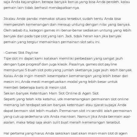
saja Anda bayangkan, berapa banyak bonus yang bisa Anda peroleh, kalau
pemain lain tidak berhasil mendapatkannya.
Jikalau Anda pandai memakai situasi tersebut, sudah tentu Anda bisa
memperoleh kemenangan dan meraup untung dengan nilai yang banyak.
Oleh sebab itu, kategori games ini benar-benar sediakan untung yang lebih
banyak dari pada tipe slot yang lain. Jadi, tidak heran kan jika banyak
pemain yang tergiur memainkan permainan slot satu ini.
• Games Slot Payline
Tipe slot ini dapat kami katakan memiliki perbedaan yang sangat jauh
dengan type progresif dan juga klasik. Pasalnya, games slot payline
mempunyai 5 buah slot poto yang jumlah sketsanya juga jauh lebih banyak.
Kalau Anda ingin meraih kesempatan kemenangan yang lebih besar dari
mesin ini, Anda mesti mengeluarkan modal yang lebih besar untuk
membeli beberapa baris di mesin slot.
Sekian banyak Ketentuan Main Slot Online di Agen Slot
Seperti yang telah kita ketahui, utk memenangkan permainan slot online
memang lah terdapat sekian banyak ketentuan atau syarat supaya Anda
dapat bermain slot lebih mudah. Permainan slot ini senditi ialah permainan
yang cukup sederhana utk Anda mainkan. Namun jika Anda bermain asal-
asalan, maka tetap saja akan sulit buat meraih kemenangan tersebut.
Hal pertama yang harus Anda saksikan saat akan main-main slot di agen