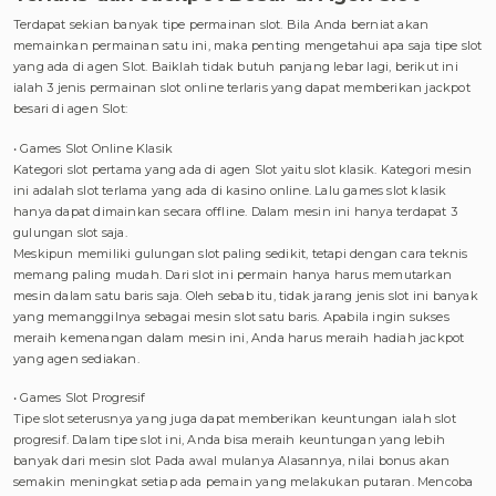
Terdapat sekian banyak tipe permainan slot. Bila Anda berniat akan
memainkan permainan satu ini, maka penting mengetahui apa saja tipe slot
yang ada di agen Slot. Baiklah tidak butuh panjang lebar lagi, berikut ini
ialah 3 jenis permainan slot online terlaris yang dapat memberikan jackpot
besari di agen Slot:
• Games Slot Online Klasik
Kategori slot pertama yang ada di agen Slot yaitu slot klasik. Kategori mesin
ini adalah slot terlama yang ada di kasino online. Lalu games slot klasik
hanya dapat dimainkan secara offline. Dalam mesin ini hanya terdapat 3
gulungan slot saja.
Meskipun memiliki gulungan slot paling sedikit, tetapi dengan cara teknis
memang paling mudah. Dari slot ini permain hanya harus memutarkan
mesin dalam satu baris saja. Oleh sebab itu, tidak jarang jenis slot ini banyak
yang memanggilnya sebagai mesin slot satu baris. Apabila ingin sukses
meraih kemenangan dalam mesin ini, Anda harus meraih hadiah jackpot
yang agen sediakan.
• Games Slot Progresif
Tipe slot seterusnya yang juga dapat memberikan keuntungan ialah slot
progresif. Dalam tipe slot ini, Anda bisa meraih keuntungan yang lebih
banyak dari mesin slot Pada awal mulanya Alasannya, nilai bonus akan
semakin meningkat setiap ada pemain yang melakukan putaran. Mencoba