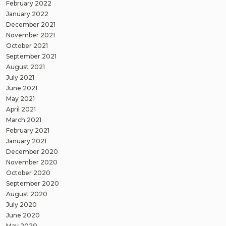
February 2022
January 2022
December 2021
November 2021
October 2021
September 2021
August 2021
July 2021
June 2021
May 2021
April 2021
March 2021
February 2021
January 2021
December 2020
November 2020
October 2020
September 2020
August 2020
July 2020
June 2020
May 2020