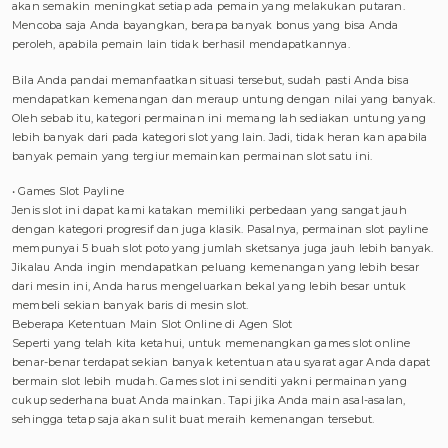
akan semakin meningkat setiap ada pemain yang melakukan putaran.
Mencoba saja Anda bayangkan, berapa banyak bonus yang bisa Anda
peroleh, apabila pemain lain tidak berhasil mendapatkannya.
Bila Anda pandai memanfaatkan situasi tersebut, sudah pasti Anda bisa
mendapatkan kemenangan dan meraup untung dengan nilai yang banyak.
Oleh sebab itu, kategori permainan ini memang lah sediakan untung yang
lebih banyak dari pada kategori slot yang lain. Jadi, tidak heran kan apabila
banyak pemain yang tergiur memainkan permainan slot satu ini.
• Games Slot Payline
Jenis slot ini dapat kami katakan memiliki perbedaan yang sangat jauh
dengan kategori progresif dan juga klasik. Pasalnya, permainan slot payline
mempunyai 5 buah slot poto yang jumlah sketsanya juga jauh lebih banyak.
Jikalau Anda ingin mendapatkan peluang kemenangan yang lebih besar
dari mesin ini, Anda harus mengeluarkan bekal yang lebih besar untuk
membeli sekian banyak baris di mesin slot.
Beberapa Ketentuan Main Slot Online di Agen Slot
Seperti yang telah kita ketahui, untuk memenangkan games slot online
benar-benar terdapat sekian banyak ketentuan atau syarat agar Anda dapat
bermain slot lebih mudah. Games slot ini senditi yakni permainan yang
cukup sederhana buat Anda mainkan. Tapi jika Anda main asal-asalan,
sehingga tetap saja akan sulit buat meraih kemenangan tersebut.