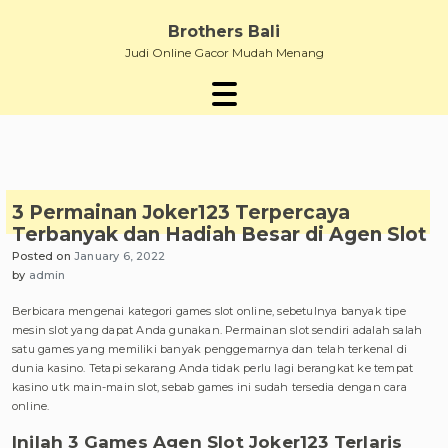
Skip
to
Brothers Bali
content
Judi Online Gacor Mudah Menang
3 Permainan Joker123 Terpercaya
Terbanyak dan Hadiah Besar di Agen Slot
Posted on
January 6, 2022
by
admin
Berbicara mengenai kategori games slot online, sebetulnya banyak tipe
mesin slot yang dapat Anda gunakan. Permainan slot sendiri adalah salah
satu games yang memiliki banyak penggemarnya dan telah terkenal di
dunia kasino. Tetapi sekarang Anda tidak perlu lagi berangkat ke tempat
kasino utk main-main slot, sebab games ini sudah tersedia dengan cara
online.
Inilah 3 Games Agen Slot Joker123 Terlaris