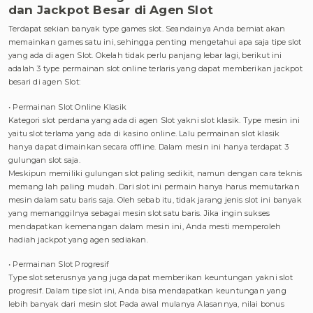
dan Jackpot Besar di Agen Slot
Terdapat sekian banyak type games slot. Seandainya Anda berniat akan
memainkan games satu ini, sehingga penting mengetahui apa saja tipe slot
yang ada di agen Slot. Okelah tidak perlu panjang lebar lagi, berikut ini
adalah 3 type permainan slot online terlaris yang dapat memberikan jackpot
besari di agen Slot:
• Permainan Slot Online Klasik
Kategori slot perdana yang ada di agen Slot yakni slot klasik. Type mesin ini
yaitu slot terlama yang ada di kasino online. Lalu permainan slot klasik
hanya dapat dimainkan secara offline. Dalam mesin ini hanya terdapat 3
gulungan slot saja.
Meskipun memiliki gulungan slot paling sedikit, namun dengan cara teknis
memang lah paling mudah. Dari slot ini permain hanya harus memutarkan
mesin dalam satu baris saja. Oleh sebab itu, tidak jarang jenis slot ini banyak
yang memanggilnya sebagai mesin slot satu baris. Jika ingin sukses
mendapatkan kemenangan dalam mesin ini, Anda mesti memperoleh
hadiah jackpot yang agen sediakan.
• Permainan Slot Progresif
Type slot seterusnya yang juga dapat memberikan keuntungan yakni slot
progresif. Dalam tipe slot ini, Anda bisa mendapatkan keuntungan yang
lebih banyak dari mesin slot Pada awal mulanya Alasannya, nilai bonus