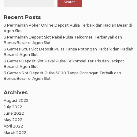
Search
Recent Posts
3 Permainan Poker Online Deposit Pulsa Terbaik dan Hadiah Besar di
Agen Slot
3 Permainan Deposit Slot Pakai Pulsa Telkomsel Terbanyak dan
Bonus Besar di Agen Slot
3 Games Situs Slot Deposit Pulsa Tanpa Potongan Terbaik dan Hadiah
Besar di Agen Slot
3 Games Deposit Slot Pakai Pulsa Telkomsel Terlaris dan Jackpot
Besar di Agen Slot
3 Games Slot Deposit Pulsa 5000 Tanpa Potongan Terbaik dan
Bonus Besar di Agen Slot
Archives
August 2022
July 2022
June 2022
May 2022
April 2022
March 2022