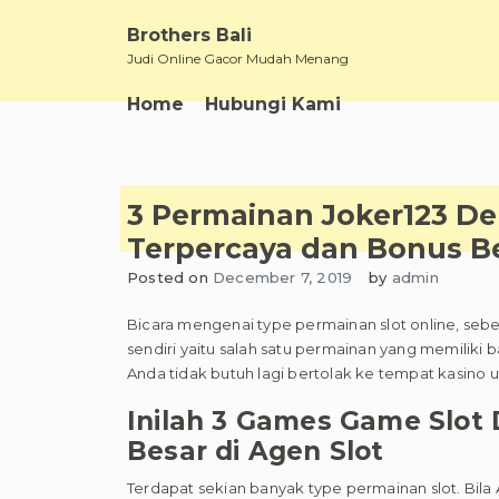
Skip
to
Brothers Bali
content
Judi Online Gacor Mudah Menang
Home
Hubungi Kami
3 Permainan Joker123 D
Terpercaya dan Bonus Be
Posted on
December 7, 2019
by
admin
Bicara mengenai type permainan slot online, sebe
sendiri yaitu salah satu permainan yang memiliki
Anda tidak butuh lagi bertolak ke tempat kasino u
Inilah 3 Games Game Slot 
Besar di Agen Slot
Terdapat sekian banyak type permainan slot. Bila