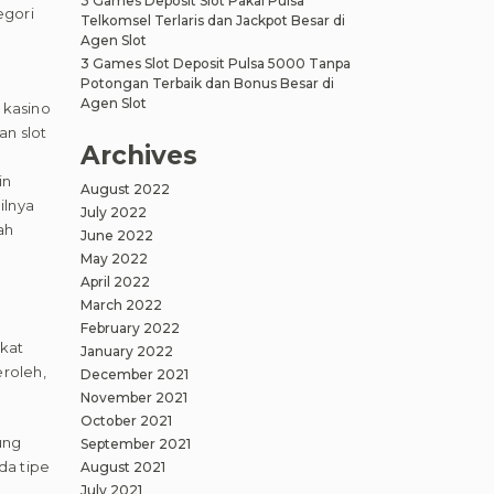
3 Games Deposit Slot Pakai Pulsa
egori
Telkomsel Terlaris dan Jackpot Besar di
Agen Slot
3 Games Slot Deposit Pulsa 5000 Tanpa
Potongan Terbaik dan Bonus Besar di
Agen Slot
 kasino
an slot
Archives
in
August 2022
ilnya
July 2022
ah
June 2022
May 2022
April 2022
March 2022
February 2022
kat
January 2022
roleh,
December 2021
November 2021
October 2021
ung
September 2021
da tipe
August 2021
July 2021