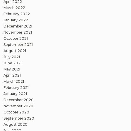
April 2022
March 2022
February 2022
January 2022
December 2021
November 2021
October 2021
September 2021
August 2021
July 2021
June 2021
May 2021
April 2021
March 2021
February 2021
January 2021
December 2020
November 2020
October 2020
September 2020
August 2020
July 2020