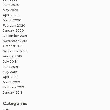
June 2020
May 2020
April 2020
March 2020
February 2020
January 2020
December 2019
November 2019
October 2019
September 2019
August 2019
July 2019
June 2019
May 2019
April 2019
March 2019
February 2019
January 2019
Categories
Slot