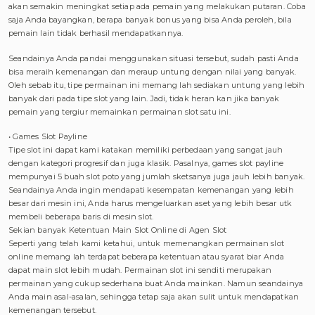
akan semakin meningkat setiap ada pemain yang melakukan putaran. Coba
saja Anda bayangkan, berapa banyak bonus yang bisa Anda peroleh, bila
pemain lain tidak berhasil mendapatkannya.
Seandainya Anda pandai menggunakan situasi tersebut, sudah pasti Anda
bisa meraih kemenangan dan meraup untung dengan nilai yang banyak.
Oleh sebab itu, tipe permainan ini memang lah sediakan untung yang lebih
banyak dari pada tipe slot yang lain. Jadi, tidak heran kan jika banyak
pemain yang tergiur memainkan permainan slot satu ini.
• Games Slot Payline
Tipe slot ini dapat kami katakan memiliki perbedaan yang sangat jauh
dengan kategori progresif dan juga klasik. Pasalnya, games slot payline
mempunyai 5 buah slot poto yang jumlah sketsanya juga jauh lebih banyak.
Seandainya Anda ingin mendapati kesempatan kemenangan yang lebih
besar dari mesin ini, Anda harus mengeluarkan aset yang lebih besar utk
membeli beberapa baris di mesin slot.
Sekian banyak Ketentuan Main Slot Online di Agen Slot
Seperti yang telah kami ketahui, untuk memenangkan permainan slot
online memang lah terdapat beberapa ketentuan atau syarat biar Anda
dapat main slot lebih mudah. Permainan slot ini senditi merupakan
permainan yang cukup sederhana buat Anda mainkan. Namun seandainya
Anda main asal-asalan, sehingga tetap saja akan sulit untuk mendapatkan
kemenangan tersebut.