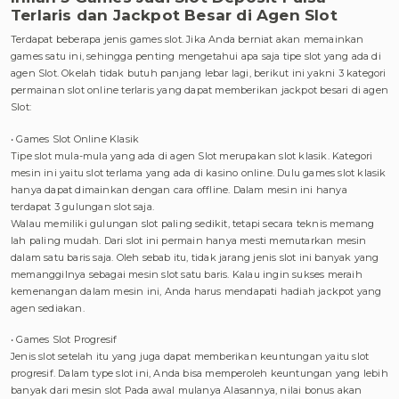
Terlaris dan Jackpot Besar di Agen Slot
Terdapat beberapa jenis games slot. Jika Anda berniat akan memainkan
games satu ini, sehingga penting mengetahui apa saja tipe slot yang ada di
agen Slot. Okelah tidak butuh panjang lebar lagi, berikut ini yakni 3 kategori
permainan slot online terlaris yang dapat memberikan jackpot besari di agen
Slot:
• Games Slot Online Klasik
Tipe slot mula-mula yang ada di agen Slot merupakan slot klasik. Kategori
mesin ini yaitu slot terlama yang ada di kasino online. Dulu games slot klasik
hanya dapat dimainkan dengan cara offline. Dalam mesin ini hanya
terdapat 3 gulungan slot saja.
Walau memiliki gulungan slot paling sedikit, tetapi secara teknis memang
lah paling mudah. Dari slot ini permain hanya mesti memutarkan mesin
dalam satu baris saja. Oleh sebab itu, tidak jarang jenis slot ini banyak yang
memanggilnya sebagai mesin slot satu baris. Kalau ingin sukses meraih
kemenangan dalam mesin ini, Anda harus mendapati hadiah jackpot yang
agen sediakan.
• Games Slot Progresif
Jenis slot setelah itu yang juga dapat memberikan keuntungan yaitu slot
progresif. Dalam type slot ini, Anda bisa memperoleh keuntungan yang lebih
banyak dari mesin slot Pada awal mulanya Alasannya, nilai bonus akan