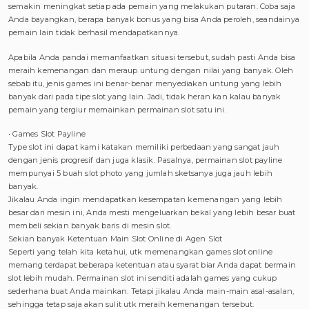
semakin meningkat setiap ada pemain yang melakukan putaran. Coba saja
Anda bayangkan, berapa banyak bonus yang bisa Anda peroleh, seandainya
pemain lain tidak berhasil mendapatkannya.
Apabila Anda pandai memanfaatkan situasi tersebut, sudah pasti Anda bisa
meraih kemenangan dan meraup untung dengan nilai yang banyak. Oleh
sebab itu, jenis games ini benar-benar menyediakan untung yang lebih
banyak dari pada tipe slot yang lain. Jadi, tidak heran kan kalau banyak
pemain yang tergiur memainkan permainan slot satu ini.
• Games Slot Payline
Type slot ini dapat kami katakan memiliki perbedaan yang sangat jauh
dengan jenis progresif dan juga klasik. Pasalnya, permainan slot payline
mempunyai 5 buah slot photo yang jumlah sketsanya juga jauh lebih
banyak.
Jikalau Anda ingin mendapatkan kesempatan kemenangan yang lebih
besar dari mesin ini, Anda mesti mengeluarkan bekal yang lebih besar buat
membeli sekian banyak baris di mesin slot.
Sekian banyak Ketentuan Main Slot Online di Agen Slot
Seperti yang telah kita ketahui, utk memenangkan games slot online
memang terdapat beberapa ketentuan atau syarat biar Anda dapat bermain
slot lebih mudah. Permainan slot ini senditi adalah games yang cukup
sederhana buat Anda mainkan. Tetapi jikalau Anda main-main asal-asalan,
sehingga tetap saja akan sulit utk meraih kemenangan tersebut.