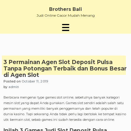
Skip
to
Brothers Bali
content
Judi Online Gacor Mudah Menang
3 Permainan Agen Slot Deposit Pulsa
Tanpa Potongan Terbaik dan Bonus Besar
di Agen Slot
Posted on
October 11, 2019
by
admin
Berbicara mengenai type games slot online, sebetulnya banyak kategori
mesin slot yang dapat Anda gunakan. Games slot sendiri adalah salah satu
permainan yang memiliki banyak penggemarnya dan telah populer di
dunia kasino. Tapi sekarang Anda tidak perlu lagi bertolak ke tempat kasino
utk bermain slot, sebab games ini sudah tersedia dengan cara online.
Inilah 3 Games Judi Slot Deposit Pulsa