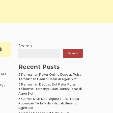
Search
a
Search
Recent Posts
inan
3 Permainan Poker Online Deposit Pulsa
.
Terbaik dan Hadiah Besar di Agen Slot
engan
3 Permainan Deposit Slot Pakai Pulsa
Telkomsel Terbanyak dan Bonus Besar di
Agen Slot
3 Games Situs Slot Deposit Pulsa Tanpa
s
Potongan Terbaik dan Hadiah Besar di
Agen Slot