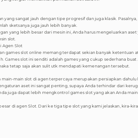
an yang sangat jauh dengan tipe progresif dan juga klasik. Pasalnya
lah sketsanya juga jauh lebih banyak.
n yang lebih besar dari mesin ini, Anda harus mengeluarkan aset
in slot.
i Agen Slot
kan games slot online memang terdapat sekian banyak ketentuan a
ah. Games slot ini senditi adalah games yang cukup sederhana buat
maka tetap saja akan sulit utk mendapati kemenangan tersebut.
n main-main slot di agen terpercaya merupakan persiapkan dahulu
gaturan aset ini sangat penting, supaya Anda terhindar dari kerug
Anda juga dapat lebih mengkontrol games slot yang akan Anda mai
besar di agen Slot. Dari ke tiga tipe slot yang kami jelaskan, kira-kir