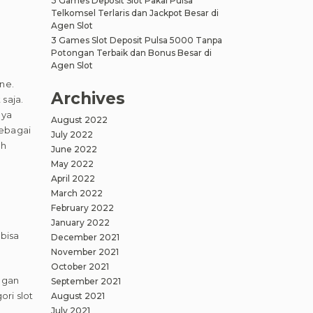
3 Games Deposit Slot Pakai Pulsa
Telkomsel Terlaris dan Jackpot Besar di
s
Agen Slot
3 Games Slot Deposit Pulsa 5000 Tanpa
Potongan Terbaik dan Bonus Besar di
Agen Slot
ine.
Archives
saja.
nya
August 2022
sebagai
July 2022
ah
June 2022
May 2022
April 2022
March 2022
February 2022
January 2022
bisa
December 2021
November 2021
October 2021
ngan
September 2021
ori slot
August 2021
July 2021