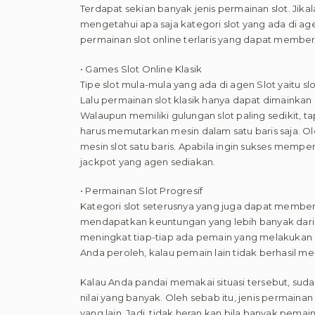
Terdapat sekian banyak jenis permainan slot. Jik
mengetahui apa saja kategori slot yang ada di agen 
permainan slot online terlaris yang dapat memberi
• Games Slot Online Klasik
Tipe slot mula-mula yang ada di agen Slot yaitu slot
Lalu permainan slot klasik hanya dapat dimainkan 
Walaupun memiliki gulungan slot paling sedikit, ta
harus memutarkan mesin dalam satu baris saja. Ol
mesin slot satu baris. Apabila ingin sukses mem
jackpot yang agen sediakan.
• Permainan Slot Progresif
Kategori slot seterusnya yang juga dapat memberik
mendapatkan keuntungan yang lebih banyak dari m
meningkat tiap-tiap ada pemain yang melakukan 
Anda peroleh, kalau pemain lain tidak berhasil 
Kalau Anda pandai memakai situasi tersebut, s
nilai yang banyak. Oleh sebab itu, jenis permaina
yang lain. Jadi, tidak heran kan bila banyak pemai