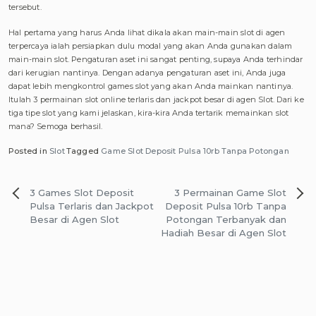
tersebut.
Hal pertama yang harus Anda lihat dikala akan main-main slot di agen
terpercaya ialah persiapkan dulu modal yang akan Anda gunakan dalam
main-main slot. Pengaturan aset ini sangat penting, supaya Anda terhindar
dari kerugian nantinya. Dengan adanya pengaturan aset ini, Anda juga
dapat lebih mengkontrol games slot yang akan Anda mainkan nantinya.
Itulah 3 permainan slot online terlaris dan jackpot besar di agen Slot. Dari ke
tiga tipe slot yang kami jelaskan, kira-kira Anda tertarik memainkan slot
mana? Semoga berhasil.
Posted in
Slot
Tagged
Game Slot Deposit Pulsa 10rb Tanpa Potongan
Post
3 Games Slot Deposit
3 Permainan Game Slot
navigation
Pulsa Terlaris dan Jackpot
Deposit Pulsa 10rb Tanpa
Besar di Agen Slot
Potongan Terbanyak dan
Hadiah Besar di Agen Slot