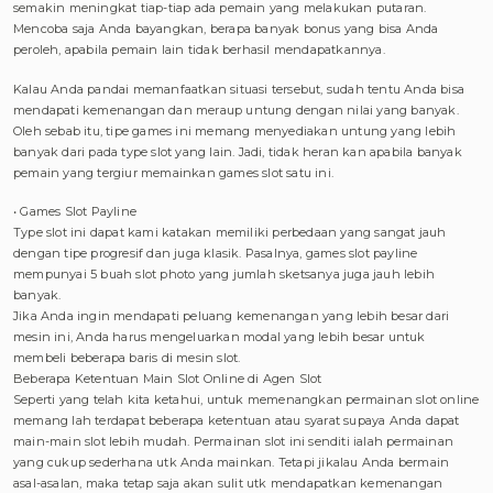
semakin meningkat tiap-tiap ada pemain yang melakukan putaran.
Mencoba saja Anda bayangkan, berapa banyak bonus yang bisa Anda
peroleh, apabila pemain lain tidak berhasil mendapatkannya.
Kalau Anda pandai memanfaatkan situasi tersebut, sudah tentu Anda bisa
mendapati kemenangan dan meraup untung dengan nilai yang banyak.
Oleh sebab itu, tipe games ini memang menyediakan untung yang lebih
banyak dari pada type slot yang lain. Jadi, tidak heran kan apabila banyak
pemain yang tergiur memainkan games slot satu ini.
• Games Slot Payline
Type slot ini dapat kami katakan memiliki perbedaan yang sangat jauh
dengan tipe progresif dan juga klasik. Pasalnya, games slot payline
mempunyai 5 buah slot photo yang jumlah sketsanya juga jauh lebih
banyak.
Jika Anda ingin mendapati peluang kemenangan yang lebih besar dari
mesin ini, Anda harus mengeluarkan modal yang lebih besar untuk
membeli beberapa baris di mesin slot.
Beberapa Ketentuan Main Slot Online di Agen Slot
Seperti yang telah kita ketahui, untuk memenangkan permainan slot online
memang lah terdapat beberapa ketentuan atau syarat supaya Anda dapat
main-main slot lebih mudah. Permainan slot ini senditi ialah permainan
yang cukup sederhana utk Anda mainkan. Tetapi jikalau Anda bermain
asal-asalan, maka tetap saja akan sulit utk mendapatkan kemenangan