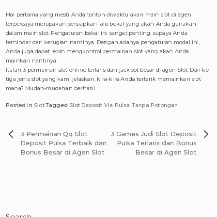
Hal pertama yang mesti Anda tonton diwaktu akan main slot di agen
terpercaya merupakan persiapkan lalu bekal yang akan Anda gunakan
dalam main slot. Pengaturan bekal ini sangat penting, supaya Anda
terhindar dari kerugian nantinya. Dengan adanya pengaturan modal ini,
Anda juga dapat lebih mengkontrol permainan slot yang akan Anda
mainkan nantinya.
Itulah 3 permainan slot online terlaris dan jackpot besar di agen Slot. Dari ke
tiga jenis slot yang kami jelaskan, kira-kira Anda tertarik memainkan slot
mana? Mudah-mudahan berhasil.
Posted in
Slot
Tagged
Slot Deposit Via Pulsa Tanpa Potongan
Post
3 Permainan Qq Slot
3 Games Judi Slot Deposit
navigation
Deposit Pulsa Terbaik dan
Pulsa Terlaris dan Bonus
Bonus Besar di Agen Slot
Besar di Agen Slot
Search