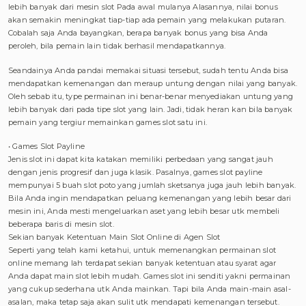
lebih banyak dari mesin slot Pada awal mulanya Alasannya, nilai bonus
akan semakin meningkat tiap-tiap ada pemain yang melakukan putaran.
Cobalah saja Anda bayangkan, berapa banyak bonus yang bisa Anda
peroleh, bila pemain lain tidak berhasil mendapatkannya.
Seandainya Anda pandai memakai situasi tersebut, sudah tentu Anda bisa
mendapatkan kemenangan dan meraup untung dengan nilai yang banyak.
Oleh sebab itu, type permainan ini benar-benar menyediakan untung yang
lebih banyak dari pada tipe slot yang lain. Jadi, tidak heran kan bila banyak
pemain yang tergiur memainkan games slot satu ini.
• Games Slot Payline
Jenis slot ini dapat kita katakan memiliki perbedaan yang sangat jauh
dengan jenis progresif dan juga klasik. Pasalnya, games slot payline
mempunyai 5 buah slot poto yang jumlah sketsanya juga jauh lebih banyak.
Bila Anda ingin mendapatkan peluang kemenangan yang lebih besar dari
mesin ini, Anda mesti mengeluarkan aset yang lebih besar utk membeli
beberapa baris di mesin slot.
Sekian banyak Ketentuan Main Slot Online di Agen Slot
Seperti yang telah kami ketahui, untuk memenangkan permainan slot
online memang lah terdapat sekian banyak ketentuan atau syarat agar
Anda dapat main slot lebih mudah. Games slot ini senditi yakni permainan
yang cukup sederhana utk Anda mainkan. Tapi bila Anda main-main asal-
asalan, maka tetap saja akan sulit utk mendapati kemenangan tersebut.