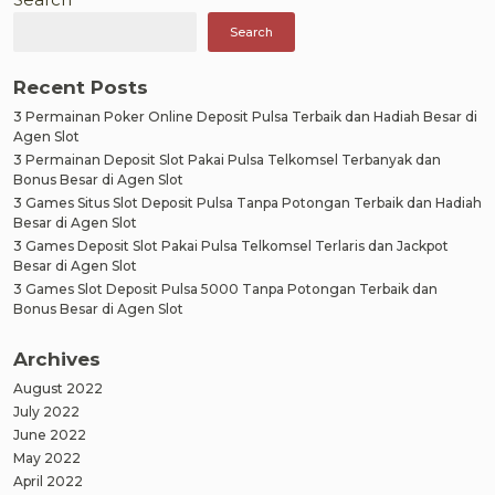
Search
Recent Posts
3 Permainan Poker Online Deposit Pulsa Terbaik dan Hadiah Besar di
Agen Slot
3 Permainan Deposit Slot Pakai Pulsa Telkomsel Terbanyak dan
Bonus Besar di Agen Slot
3 Games Situs Slot Deposit Pulsa Tanpa Potongan Terbaik dan Hadiah
Besar di Agen Slot
3 Games Deposit Slot Pakai Pulsa Telkomsel Terlaris dan Jackpot
Besar di Agen Slot
3 Games Slot Deposit Pulsa 5000 Tanpa Potongan Terbaik dan
Bonus Besar di Agen Slot
Archives
August 2022
July 2022
June 2022
May 2022
April 2022