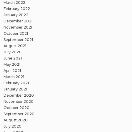
March 2022
February 2022
January 2022
December 2021
November 2021
October 2021
September 2021
August 2021
July 2021
June 2021
May 2021
April 2021
March 2021
February 2021
January 2021
December 2020
November 2020
October 2020
September 2020
August 2020
July 2020