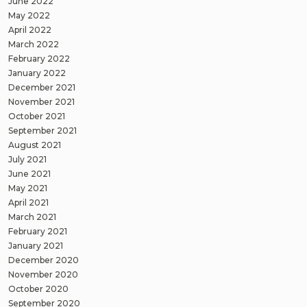
June 2022
May 2022
April 2022
March 2022
February 2022
January 2022
December 2021
November 2021
October 2021
September 2021
August 2021
July 2021
June 2021
May 2021
April 2021
March 2021
February 2021
January 2021
December 2020
November 2020
October 2020
September 2020