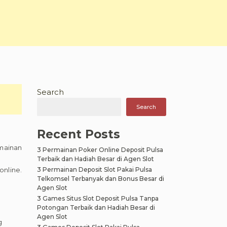
Search
Search
Recent Posts
rmainan
3 Permainan Poker Online Deposit Pulsa
i
Terbaik dan Hadiah Besar di Agen Slot
online.
3 Permainan Deposit Slot Pakai Pulsa
Telkomsel Terbanyak dan Bonus Besar di
Agen Slot
3 Games Situs Slot Deposit Pulsa Tanpa
Potongan Terbaik dan Hadiah Besar di
Agen Slot
g