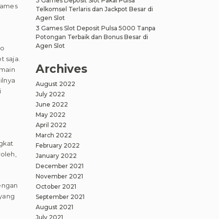
3 Games Deposit Slot Pakai Pulsa
 games
Telkomsel Terlaris dan Jackpot Besar di
Agen Slot
3 Games Slot Deposit Pulsa 5000 Tanpa
Potongan Terbaik dan Bonus Besar di
Agen Slot
no
t saja.
Archives
rmain
ilnya
August 2022
i
July 2022
June 2022
May 2022
April 2022
March 2022
gkat
February 2022
oleh,
January 2022
December 2021
November 2021
engan
October 2021
 yang
September 2021
August 2021
July 2021