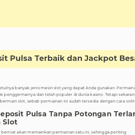
it Pulsa Terbaik dan Jackpot Bes
betulnya banyak jenis mesin slot yang dapat Anda gunakan. Permaina
yak penggemarnya dan telah populer di dunia kasino. Tetapi sekara
bermain slot, sebab permainan ini sudah tersedia dengan cara onli
Deposit Pulsa Tanpa Potongan Terlar
 Slot
a berniat akan memainkan permainan satu ini, sehingga penting