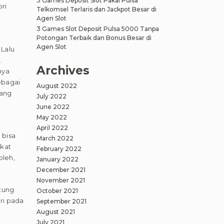
3 Games Deposit Slot Pakai Pulsa
ori
Telkomsel Terlaris dan Jackpot Besar di
Agen Slot
3 Games Slot Deposit Pulsa 5000 Tanpa
Potongan Terbaik dan Bonus Besar di
Agen Slot
 Lalu
.
Archives
nya
ebagai
August 2022
yang
July 2022
June 2022
May 2022
April 2022
 bisa
March 2022
gkat
February 2022
oleh,
January 2022
December 2021
November 2021
tung
October 2021
ri pada
September 2021
August 2021
July 2021