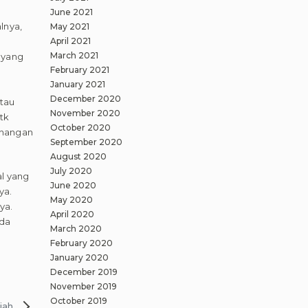
June 2021
lnya,
May 2021
April 2021
March 2021
 yang
February 2021
January 2021
December 2020
atau
November 2020
tk
October 2020
enangan
September 2020
August 2020
July 2020
al yang
June 2020
ya.
May 2020
ya.
April 2020
nda
March 2020
February 2020
January 2020
December 2019
November 2019
October 2019
iah