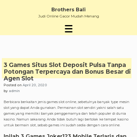
Skip
to
Brothers Bali
content
Judi Online Gacor Mudah Menang
3 Games Situs Slot Deposit Pulsa Tanpa
Potongan Terpercaya dan Bonus Besar di
Agen Slot
Posted on
April 20, 2020
by
admin
Berbicara berkaitan jenis games slot online, sebetulnya banyak type mesin
slot yang dapat Anda gunakan. Permainan slot sendiri yakni salah satu
games yang memiliki banyak penggemarnya dan telah populer di dunia
kasino. Namun sekarang Anda tidak butuh lagi bertolak ke tempat kasino
untuk bermain slot, sebab games ini sudah sedia dengan cara online.
Inilah 3 Games Joker123 Mobile Terlaris dan