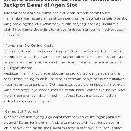
Jackpot Besar di Agen Slot
Terdapat beberapa tipe permainan slot. Apabila Anda berniat akan
memainkan games satu ini, sehingga penting mengetahui apa saja type slot
yang ada di agen Slot. Okelah tidak butuh panjang lebar lagi, berikut ini
ialah 3 tipe games slot online terlaris yang dapat memberikan jackpot besari
di agen Slot:
• Permainan Slot Online Klasik
Kategori slot perdana yang ada di agen Slot ialah slot klasik. Tipe mesin ini
merupakan slot terlama yang ada di kasino online. Dahulu games slot klasik
hanya dapat dimainkan secara offline. Dalam mesin ini hanya terdapat 3
gulungan slot saja.
Meskipun memiliki gulungan slot paling sedikit, tapi dengan cara teknis
benar-benar paling mudah. Dari slot ini permain hanya harus memutarkan
mesin dalam satu baris saja. Oleh sebab itu, tidak jarang tipe slot ini banyak
yang memanggilnya sebagai mesin slot satu baris. Seandainya ingin sukses
meraih kemenangan dalam mesin ini, Anda harus mendapati hadiah
jackpot yang agen sediakan.
• Games Slot Progresif
Type slot kemudian yang juga dapat memberikan keuntungan yaitu slot
progresif. Dalam jenis slot ini, Anda bisa memperoleh keuntungan yang
lebih banyak dari mesin slot Diawal mulanya Alasannya, nilai bonus akan