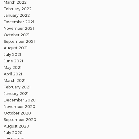
March 2022
February 2022
January 2022
December 2021
November 2021
October 2021
September 2021
August 2021
July 2021
June 2021
May 2021
April 2021
March 2021
February 2021
January 2021
December 2020
November 2020
October 2020
September 2020
August 2020
July 2020