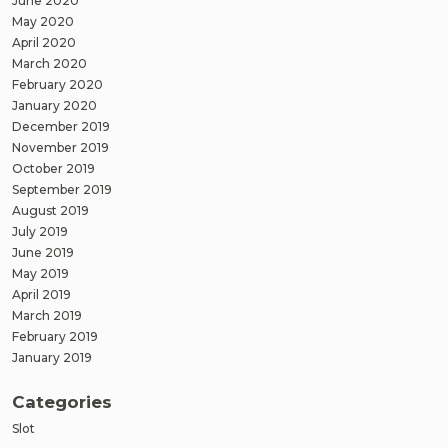
June 2020
May 2020
April 2020
March 2020
February 2020
January 2020
December 2019
November 2019
October 2019
September 2019
August 2019
July 2019
June 2019
May 2019
April 2019
March 2019
February 2019
January 2019
Categories
Slot