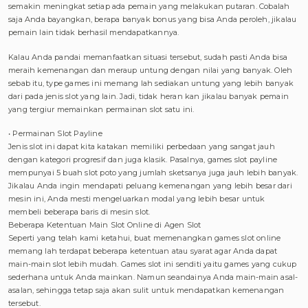
semakin meningkat setiap ada pemain yang melakukan putaran. Cobalah
saja Anda bayangkan, berapa banyak bonus yang bisa Anda peroleh, jikalau
pemain lain tidak berhasil mendapatkannya.
Kalau Anda pandai memanfaatkan situasi tersebut, sudah pasti Anda bisa
meraih kemenangan dan meraup untung dengan nilai yang banyak. Oleh
sebab itu, type games ini memang lah sediakan untung yang lebih banyak
dari pada jenis slot yang lain. Jadi, tidak heran kan jikalau banyak pemain
yang tergiur memainkan permainan slot satu ini.
• Permainan Slot Payline
Jenis slot ini dapat kita katakan memiliki perbedaan yang sangat jauh
dengan kategori progresif dan juga klasik. Pasalnya, games slot payline
mempunyai 5 buah slot poto yang jumlah sketsanya juga jauh lebih banyak.
Jikalau Anda ingin mendapati peluang kemenangan yang lebih besar dari
mesin ini, Anda mesti mengeluarkan modal yang lebih besar untuk
membeli beberapa baris di mesin slot.
Beberapa Ketentuan Main Slot Online di Agen Slot
Seperti yang telah kami ketahui, buat memenangkan games slot online
memang lah terdapat beberapa ketentuan atau syarat agar Anda dapat
main-main slot lebih mudah. Games slot ini senditi yaitu games yang cukup
sederhana untuk Anda mainkan. Namun seandainya Anda main-main asal-
asalan, sehingga tetap saja akan sulit untuk mendapatkan kemenangan
tersebut.