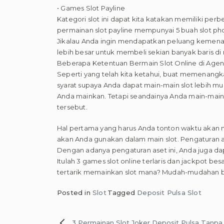
• Games Slot Payline
Kategori slot ini dapat kita katakan memiliki perb
permainan slot payline mempunyai 5 buah slot pho
Jikalau Anda ingin mendapatkan peluang kemenang
lebih besar untuk membeli sekian banyak baris di 
Beberapa Ketentuan Bermain Slot Online di Agen
Seperti yang telah kita ketahui, buat memenang
syarat supaya Anda dapat main-main slot lebih mu
Anda mainkan. Tetapi seandainya Anda main-main 
tersebut.
Hal pertama yang harus Anda tonton waktu akan m
akan Anda gunakan dalam main slot. Pengaturan ase
Dengan adanya pengaturan aset ini, Anda juga da
Itulah 3 games slot online terlaris dan jackpot besa
tertarik memainkan slot mana? Mudah-mudahan be
Posted in
Slot
Tagged
Deposit Pulsa Slot
3 Permainan Slot Joker Deposit Pulsa Tanp