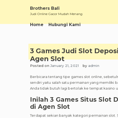
Skip
to
Brothers Bali
content
Judi Online Gacor Mudah Menang
Home
Hubungi Kami
3 Games Judi Slot Deposi
Agen Slot
Posted on
January 21, 2021
by
admin
Berbicara tentang tipe games slot online, sebetu
sendiri yaitu salah satu permainan yang memiliki
Anda tidak butuh lagi bertolak ke tempat kasino u
Inilah 3 Games Situs Slot 
di Agen Slot
Terdapat sekian banyak kategori permainan slot.