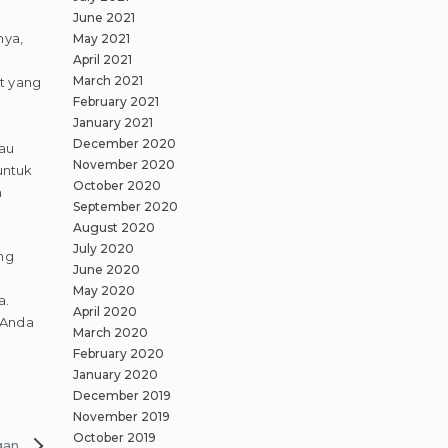
June 2021
nya,
May 2021
April 2021
March 2021
t yang
February 2021
January 2021
December 2020
tau
November 2020
untuk
October 2020
n
September 2020
August 2020
July 2020
ng
June 2020
May 2020
a.
April 2020
a Anda
March 2020
February 2020
January 2020
December 2019
November 2019
October 2019
gan