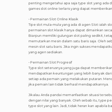
penting mengetahui apa saja type slot yang ada di a
games slot online terlaris yang dapat memberikan 
• Permainan Slot Online Klasik
Tipe slot mula-mula yang ada di agen Slot ialah slot
permainan slot klasik hanya dapat dimainkan secara
Biarpun memiliki gulungan slot paling sedikit, tet
memutarkan mesin dalam satu baris saja. Oleh seb
mesin slot satu baris. Jika ingin sukses mendapa
yang agen sediakan.
• Permainan Slot Progresif
Type slot seterusnya yang juga dapat memberikan k
mendapatkan keuntungan yang lebih banyak dari m
setiap ada pemain yang melakukan putaran. Menc
jika pemain lain tidak berhasil mendapatkannya.
Jikalau Anda pandai memanfaatkan situasi terse
dengan nilai yang banyak. Oleh sebab itu, type p
type slot yang lain. Jadi, tidak heran kan apabila