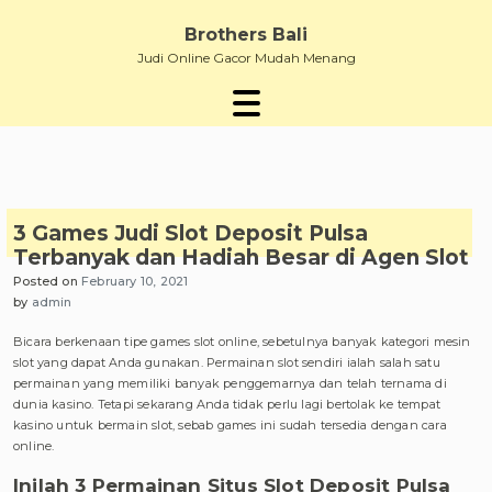
Skip
to
Brothers Bali
content
Judi Online Gacor Mudah Menang
3 Games Judi Slot Deposit Pulsa
Terbanyak dan Hadiah Besar di Agen Slot
Posted on
February 10, 2021
by
admin
Bicara berkenaan tipe games slot online, sebetulnya banyak kategori mesin
slot yang dapat Anda gunakan. Permainan slot sendiri ialah salah satu
permainan yang memiliki banyak penggemarnya dan telah ternama di
dunia kasino. Tetapi sekarang Anda tidak perlu lagi bertolak ke tempat
kasino untuk bermain slot, sebab games ini sudah tersedia dengan cara
online.
Inilah 3 Permainan Situs Slot Deposit Pulsa