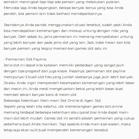
semakin meningkat tiap-tiap ada pemain yang melakukan putaran.
Mencoba saja Anda bayangkan, berapa banyak bonus yang bisa Anda
peroleh, bila pemain lain tidak berhasil mendapatkannya.
Seandainya Anda pandai menggunakan situasi tersebut, sudah pasti Anda
bisa mendapatkan kemenangan dan meraup untung dengan nilai yang
banyak. Oleh sebab itu, jenis permainan ini memang menyediakan untung
yang lebih banyak dari pada jenis slot yang lain. Jadi, tidak heran kan bila
banyak pemain yang tergiur memainkan games slot satu ini.
• Permainan Slot Payline
Jenis slot ini dapat kita katakan memiliki perbedaan yang sangat jauh
dengan tipe progresif dan juga klasik. Pasalnya, permainan slot payline
mempunyai 5 buah slot foto yang jumlah sketsanya juga jauh lebih banyak.
Jikalau Anda ingin memperoleh kesempatan kemenangan yang lebih besar
dari mesin ini, Anda mesti mengeluarkan bekal yang lebih besar buat
membeli sekian banyak baris di mesin slot.
Beberapa Ketentuan Main-main Slot Online di Agen Slot
Seperti yang telah kita ketahui, utk memenangkan games slot online
memang terdapat beberapa ketentuan atau syarat biar Anda dapat main-
main slot lebih mudah. Games slot ini senditi adalah permainan yang cukup
sederhana buat Anda mainkan. Tapi apabila Anda main asal-asalan, maka
tetap saja akan sulit buat memperoleh kemenangan tersebut.