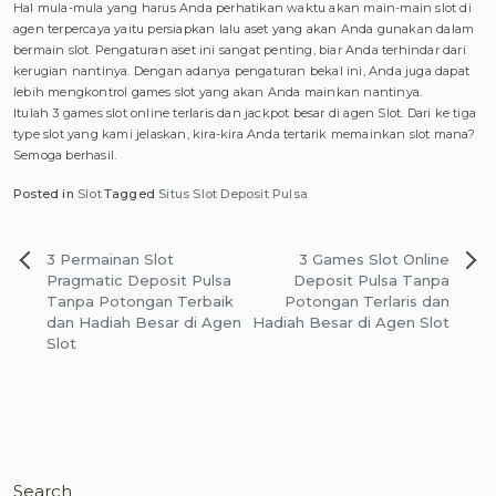
Hal mula-mula yang harus Anda perhatikan waktu akan main-main slot di
agen terpercaya yaitu persiapkan lalu aset yang akan Anda gunakan dalam
bermain slot. Pengaturan aset ini sangat penting, biar Anda terhindar dari
kerugian nantinya. Dengan adanya pengaturan bekal ini, Anda juga dapat
lebih mengkontrol games slot yang akan Anda mainkan nantinya.
Itulah 3 games slot online terlaris dan jackpot besar di agen Slot. Dari ke tiga
type slot yang kami jelaskan, kira-kira Anda tertarik memainkan slot mana?
Semoga berhasil.
Posted in
Slot
Tagged
Situs Slot Deposit Pulsa
Post
3 Permainan Slot
3 Games Slot Online
navigation
Pragmatic Deposit Pulsa
Deposit Pulsa Tanpa
Tanpa Potongan Terbaik
Potongan Terlaris dan
dan Hadiah Besar di Agen
Hadiah Besar di Agen Slot
Slot
Search