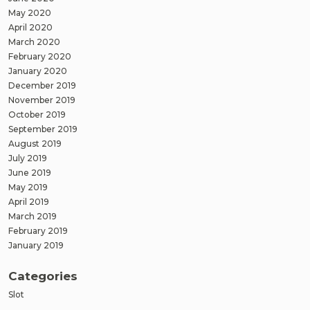
May 2020
April 2020
March 2020
February 2020
January 2020
December 2019
November 2019
October 2019
September 2019
August 2019
July 2019
June 2019
May 2019
April 2019
March 2019
February 2019
January 2019
Categories
Slot