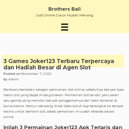
Skip
to
Brothers Bali
content
Judi Online Gacor Mudah Menang
3 Games Joker123 Terbaru Terpercaya
dan Hadiah Besar di Agen Slot
Posted on
November 7, 2020
by
admin
Berbicara berkaitan kategori permainan slot online, sebetulnya banyak type
mesin slot yang dapat Anda gunakan. Permainan slot sendiri yaitu salah
satu games yang memiliki banyak penggemarnya dan telah terkenal di
dunia kasino. Namun sekarang Anda tidak butuh lagi berangkat ke tempat
kasino untuk bermain slot, sebab permainan ini sudah tersedia secara
online.
Inilah 3 Permainan Joker123 Apk Terlaris dan