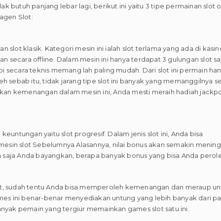
ak butuh panjang lebar lagi, berikut ini yaitu 3 tipe permainan slot 
agen Slot:
slot klasik. Kategori mesin ini ialah slot terlama yang ada di kasin
an secara offline. Dalam mesin ini hanya terdapat 3 gulungan slot sa
api secara teknis memang lah paling mudah. Dari slot ini permain ha
h sebab itu, tidak jarang tipe slot ini banyak yang memanggilnya s
atkan kemenangan dalam mesin ini, Anda mesti meraih hadiah jackp
euntungan yaitu slot progresif. Dalam jenis slot ini, Anda bisa
esin slot Sebelumnya Alasannya, nilai bonus akan semakin mening
 saja Anda bayangkan, berapa banyak bonus yang bisa Anda perole
.
but, sudah tentu Anda bisa memperoleh kemenangan dan meraup u
ames ini benar-benar menyediakan untung yang lebih banyak dari p
a banyak pemain yang tergiur memainkan games slot satu ini.