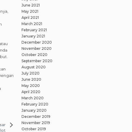
June 2021
lnya,
May 2021
April 2021
March 2021
n
February 2021
January 2021
December 2020
atau
November 2020
Anda
October 2020
but.
September 2020
August 2020
kan
July 2020
 Dengan
June 2020
May 2020
a
April 2020
March 2020
February 2020
January 2020
December 2019
November 2019
sar
October 2019
lot