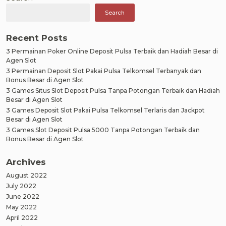
Search
Recent Posts
3 Permainan Poker Online Deposit Pulsa Terbaik dan Hadiah Besar di
Agen Slot
3 Permainan Deposit Slot Pakai Pulsa Telkomsel Terbanyak dan
Bonus Besar di Agen Slot
3 Games Situs Slot Deposit Pulsa Tanpa Potongan Terbaik dan Hadiah
Besar di Agen Slot
3 Games Deposit Slot Pakai Pulsa Telkomsel Terlaris dan Jackpot
Besar di Agen Slot
3 Games Slot Deposit Pulsa 5000 Tanpa Potongan Terbaik dan
Bonus Besar di Agen Slot
Archives
August 2022
July 2022
June 2022
May 2022
April 2022