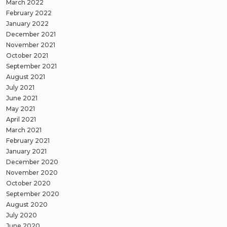
March 2022
February 2022
January 2022
December 2021
November 2021
October 2021
September 2021
August 2021
July 2021
June 2021
May 2021
April 2021
March 2021
February 2021
January 2021
December 2020
November 2020
October 2020
September 2020
August 2020
July 2020
June 2020