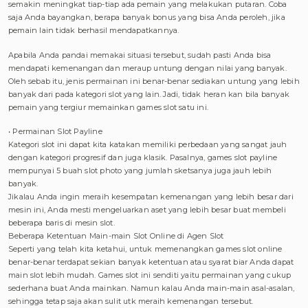
semakin meningkat tiap-tiap ada pemain yang melakukan putaran. Coba
saja Anda bayangkan, berapa banyak bonus yang bisa Anda peroleh, jika
pemain lain tidak berhasil mendapatkannya.
Apabila Anda pandai memakai situasi tersebut, sudah pasti Anda bisa
mendapati kemenangan dan meraup untung dengan nilai yang banyak.
Oleh sebab itu, jenis permainan ini benar-benar sediakan untung yang lebih
banyak dari pada kategori slot yang lain. Jadi, tidak heran kan bila banyak
pemain yang tergiur memainkan games slot satu ini.
• Permainan Slot Payline
Kategori slot ini dapat kita katakan memiliki perbedaan yang sangat jauh
dengan kategori progresif dan juga klasik. Pasalnya, games slot payline
mempunyai 5 buah slot photo yang jumlah sketsanya juga jauh lebih
banyak.
Jikalau Anda ingin meraih kesempatan kemenangan yang lebih besar dari
mesin ini, Anda mesti mengeluarkan aset yang lebih besar buat membeli
beberapa baris di mesin slot.
Beberapa Ketentuan Main-main Slot Online di Agen Slot
Seperti yang telah kita ketahui, untuk memenangkan games slot online
benar-benar terdapat sekian banyak ketentuan atau syarat biar Anda dapat
main slot lebih mudah. Games slot ini senditi yaitu permainan yang cukup
sederhana buat Anda mainkan. Namun kalau Anda main-main asal-asalan,
sehingga tetap saja akan sulit utk meraih kemenangan tersebut.