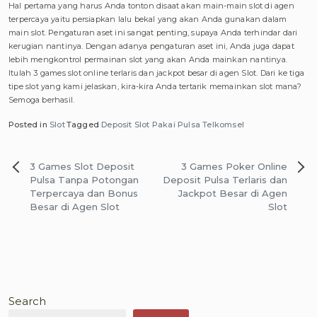
Hal pertama yang harus Anda tonton disaat akan main-main slot di agen
terpercaya yaitu persiapkan lalu bekal yang akan Anda gunakan dalam
main slot. Pengaturan aset ini sangat penting, supaya Anda terhindar dari
kerugian nantinya. Dengan adanya pengaturan aset ini, Anda juga dapat
lebih mengkontrol permainan slot yang akan Anda mainkan nantinya.
Itulah 3 games slot online terlaris dan jackpot besar di agen Slot. Dari ke tiga
tipe slot yang kami jelaskan, kira-kira Anda tertarik memainkan slot mana?
Semoga berhasil.
Posted in
Slot
Tagged
Deposit Slot Pakai Pulsa Telkomsel
Post
3 Games Slot Deposit
3 Games Poker Online
navigation
Pulsa Tanpa Potongan
Deposit Pulsa Terlaris dan
Terpercaya dan Bonus
Jackpot Besar di Agen
Besar di Agen Slot
Slot
Search