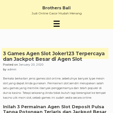
Skip
to
Brothers Bali
content
Judi Online Gacor Mudah Menang
3 Games Agen Slot Joker123 Terpercaya
dan Jackpot Besar di Agen Slot
Posted on
January 20, 2020
by
admin
Berkata berkaitan jenis games slot online, sebetulnya banyak type mesin
slot yang dapat Anda gunakan. Permainan slot sendiri merupakan salah
satu games yang memiliki banyak penggemarnya dan telah populer di
dunia kasino. Tetapi sekarang Anda tidak butuh lagi berangkat ke tempat
kasino utk main slot, sebab games ini sudah sedia secara online.
Inilah 3 Permainan Agen Slot Deposit Pulsa
Tanpa Potongan Terlaris dan Jackpot Besar