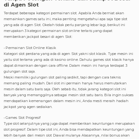
di Agen Slot
Terdapat beberapa kategori permainan slot. Apabila Anda berniat akan
memainkan games satu ini, maka penting mengetahui apa saja tipe slot
yang ada di agen Slot. Okelah tidak perlu panjang lebar lagi, berikut ini
merupakan 3 kategori permainan slot online terlaris yang dapat
memberikan jackpot besari di agen Slot:
• Permainan Slot Online Klasik
Kategori slot perdana yang ada di agen Slot yakni slot klasik. Type mesin ini
yaitu slot terlama yang ada di kasino online. Dahulu games slot klasik hanya
dapat dimainkan dengan cara offline. Dalam mesin ini hanya terdapat 3
gulungan slot saja.
Meski memiliki gulungan slot paling sedikit, tapi dengan cara teknis
memang paling mudah. Dari slot ini permain hanya harus memutarkan
mesin dalam satu baris saja. Oleh sebab itu, tidak jarang kategori slot ini
banyak yang memanggilnya sebagai mesin slot satu baris. Bila ingin sukses
mendapatkan kemenangan dalam mesin ini, Anda mesti meraih hadiah
jackpot yang agen sediakan.
• Games Slot Progresif
Type slot selanjutnya yang juga dapat memberikan keuntungan merupakan
slot progresif. Dalam tipe slot ini, Anda bisa mendapatkan keuntungan yang
lebih banyak dari mesin slot Diawal mulanya Alasannya, nilai bonus akan