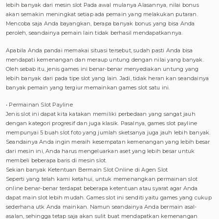
lebih banyak dari mesin slot Pada awal mulanya Alasannya, nilai bonus
akan semakin meningkat setiap ada pemain yang melakukan putaran.
Mencoba saja Anda bayangkan, berapa banyak bonus yang bisa Anda
peroleh, seandainya pemain lain tidak berhasil mendapatkannya.
Apabila Anda pandai memakai situasi tersebut, sudah pasti Anda bisa
mendapati kemenangan dan meraup untung dengan nilai yang banyak.
Oleh sebab itu, jenis games ini benar-benar menyediakan untung yang
lebih banyak dari pada tipe slot yang lain. Jadi, tidak heran kan seandainya
banyak pemain yang tergiur memainkan games slot satu ini.
• Permainan Slot Payline
Jenis slot ini dapat kita katakan memiliki perbedaan yang sangat jauh
dengan kategori progresif dan juga klasik. Pasalnya, games slot payline
mempunyai 5 buah slot foto yang jumlah sketsanya juga jauh lebih banyak.
Seandainya Anda ingin meraih kesempatan kemenangan yang lebih besar
dari mesin ini, Anda harus mengeluarkan aset yang lebih besar untuk
membeli beberapa baris di mesin slot.
Sekian banyak Ketentuan Bermain Slot Online di Agen Slot
Seperti yang telah kami ketahui, untuk memenangkan permainan slot
online benar-benar terdapat beberapa ketentuan atau syarat agar Anda
dapat main slot lebih mudah. Games slot ini senditi yaitu games yang cukup
sederhana utk Anda mainkan. Namun seandainya Anda bermain asal-
asalan, sehingga tetap saja akan sulit buat mendapatkan kemenangan