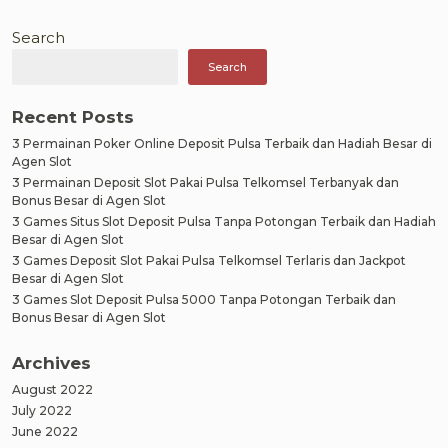
Search
Search
Recent Posts
3 Permainan Poker Online Deposit Pulsa Terbaik dan Hadiah Besar di
Agen Slot
3 Permainan Deposit Slot Pakai Pulsa Telkomsel Terbanyak dan
Bonus Besar di Agen Slot
3 Games Situs Slot Deposit Pulsa Tanpa Potongan Terbaik dan Hadiah
Besar di Agen Slot
3 Games Deposit Slot Pakai Pulsa Telkomsel Terlaris dan Jackpot
Besar di Agen Slot
3 Games Slot Deposit Pulsa 5000 Tanpa Potongan Terbaik dan
Bonus Besar di Agen Slot
Archives
August 2022
July 2022
June 2022