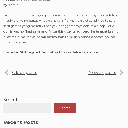
by
admin
Bicara mengenai kategori permainan slot online, sebetulnya banyak tipe
mesin slot yang dapat Anda gunakan. Permainan slot sendiri yaitu salah
satu games yang memiliki banyak penggemarnya dan telah populer di
dunia kasino. Tapi sekarang Anda tidak perlu lagi pergi ke tempat kasino
buat main-main slot, sebab permainan ini sudah tersedia secara online.
Inilah 3 Games […]
Posted in
Slot
Tagged
Deposit Slot Pakai Pulsa Telkomsel
Posts
Older posts
Newer posts
navigation
Search
Search
Recent Posts