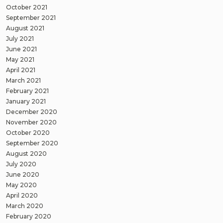
October 2021
September 2021
August 2021
July 2021
June 2021
May 2021
April 2021
March 2021
February 2021
January 2021
December 2020
November 2020
October 2020
September 2020
August 2020
July 2020
June 2020
May 2020
April 2020
March 2020
February 2020