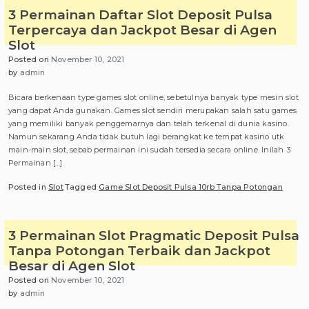
3 Permainan Daftar Slot Deposit Pulsa
Terpercaya dan Jackpot Besar di Agen
Slot
Posted on
November 10, 2021
by
admin
Bicara berkenaan type games slot online, sebetulnya banyak type mesin slot
yang dapat Anda gunakan. Games slot sendiri merupakan salah satu games
yang memiliki banyak penggemarnya dan telah terkenal di dunia kasino.
Namun sekarang Anda tidak butuh lagi berangkat ke tempat kasino utk
main-main slot, sebab permainan ini sudah tersedia secara online. Inilah 3
Permainan […]
Posted in
Slot
Tagged
Game Slot Deposit Pulsa 10rb Tanpa Potongan
3 Permainan Slot Pragmatic Deposit Pulsa
Tanpa Potongan Terbaik dan Jackpot
Besar di Agen Slot
Posted on
November 10, 2021
by
admin