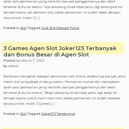
salah satu permainan yang memiliki banyak penggemarnya dan telah
terkenal di dunia kasino. Tapi sekarang Anda tidak perlu lagi berangkat ke
tempat kasino utk bermain slot, sebab permainan ini sudah sedia dengan
cara online. Inilah 3 […]
Posted in
Slot
Tagged
Judi Slot Deposit Pulsa
3 Games Agen Slot Joker123 Terbanyak
dan Bonus Besar di Agen Slot
Posted on
March 7, 2020
by
admin
Berbicara mengenai kategori permainan slot online, sebetulnya banyak jenis
mesin slot yang dapat Anda gunakan. Permainan slot sendiri merupakan
salah satu permainan yang memiliki banyak penggemarnya dan telah
ternama di dunia kasino. Tetapi sekarang Anda tidak perlu lagi pergi ke
tempat kasino untuk main-main slot, sebab permainan ini sudah tersedia
secara online. Inilah 3 Games […]
Posted in
Slot
Tagged
Joker123 Terpercaya