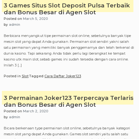
3 Games Situs Slot Deposit Pulsa Terbaik
dan Bonus Besar di Agen Slot
Posted on
March 5, 2020
by
admin
Berbicara menyangkut tipe permainan slot online, sebetulnya banyak tipe
mesin slot yang dapat Anda gunakan. Permainan slot sendiri yakni salah
satu permainan yang memiliki banyak penggemarnya dan telah terkenal di
dunia kasino. Tapi sekarang Anda tidak perlu lagi berangkat ke tempat
kasino utk main slot, sebab games ini sudah tersedia dengan cara online.
Inilah 3 […]
Posted in
Slot
Tagged
Cara Daftar Joker123
3 Permainan Joker123 Terpercaya Terlaris
dan Bonus Besar di Agen Slot
Posted on
March 2, 2020
by
admin
Bicara berkenaan type permainan slot online, sebetulnya banyak kategori
mesin slot yang dapat Anda gunakan. Games slot sendiri yaitu salah satu