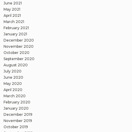
June 2021
May 2021
April 2021
March 2021
February 2021
January 2021
December 2020
November 2020
October 2020
September 2020
August 2020
July 2020
June 2020
May 2020
April 2020
March 2020
February 2020
January 2020
December 2019
November 2019
October 2019