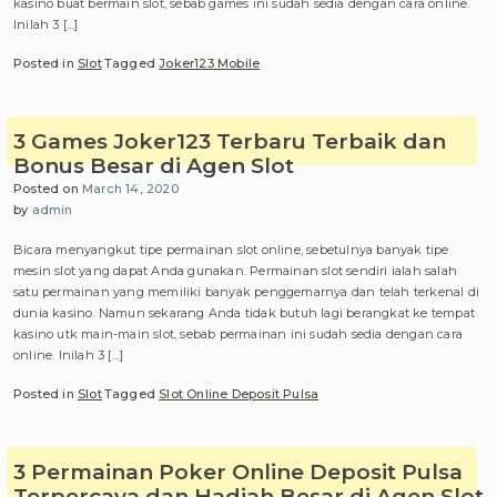
kasino buat bermain slot, sebab games ini sudah sedia dengan cara online.
Inilah 3 […]
Posted in
Slot
Tagged
Joker123 Mobile
3 Games Joker123 Terbaru Terbaik dan
Bonus Besar di Agen Slot
Posted on
March 14, 2020
by
admin
Bicara menyangkut tipe permainan slot online, sebetulnya banyak tipe
mesin slot yang dapat Anda gunakan. Permainan slot sendiri ialah salah
satu permainan yang memiliki banyak penggemarnya dan telah terkenal di
dunia kasino. Namun sekarang Anda tidak butuh lagi berangkat ke tempat
kasino utk main-main slot, sebab permainan ini sudah sedia dengan cara
online. Inilah 3 […]
Posted in
Slot
Tagged
Slot Online Deposit Pulsa
3 Permainan Poker Online Deposit Pulsa
Terpercaya dan Hadiah Besar di Agen Slot