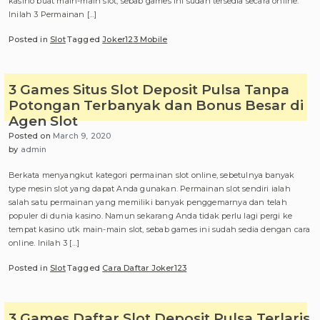
kasino buat main-main slot, sebab games ini sudah tersedia secara online.
Inilah 3 Permainan […]
Posted in
Slot
Tagged
Joker123 Mobile
3 Games Situs Slot Deposit Pulsa Tanpa
Potongan Terbanyak dan Bonus Besar di
Agen Slot
Posted on
March 9, 2020
by
admin
Berkata menyangkut kategori permainan slot online, sebetulnya banyak
type mesin slot yang dapat Anda gunakan. Permainan slot sendiri ialah
salah satu permainan yang memiliki banyak penggemarnya dan telah
populer di dunia kasino. Namun sekarang Anda tidak perlu lagi pergi ke
tempat kasino utk main-main slot, sebab games ini sudah sedia dengan cara
online. Inilah 3 […]
Posted in
Slot
Tagged
Cara Daftar Joker123
3 Games Daftar Slot Deposit Pulsa Terlaris