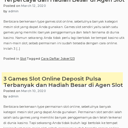
Posted on
March 12, 2020
by
admin
Berbicara berkenaan type games slot online, sebetulnya banyak kategori
mesin slot yang dapat Anda gunakan. Games slot sendiri yaitu salah satu
games yang memiliki banyak penggemarnya dan telah ternama di dunia
kasino. Namun sekarang Anda tidak perlu lagi bertolak ke tempat kasino utk
main-main slot, sebab permainan ini sudah tersedia dengan cara online.
Inilah 3 […]
Posted in
Slot
Tagged
Cara Daftar Joker123
3 Games Slot Online Deposit Pulsa
Terbanyak dan Hadiah Besar di Agen Slot
Posted on
March 10, 2020
by
admin
Berbicara berkenaan type permainan slot online, sebetulnya banyak
kategori mesin slot yang dapat Anda gunakan. Permainan slot sendiri ialah
salah satu games yang memiliki banyak penggemarnya dan telah terkenal
di dunia kasino. Tapi sekarang Anda tidak butuh lagi bertolak ke tempat