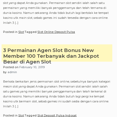
slot yang dapat Anda gunakan. Permainan slot sendiri ialah salah satu
permainan yang memiliki banyak penggemarnya dan telah ternama di
dunia kasino. Namun sekarang Anda tidak butuh lagi bertolak ke tempat
kasino utk main slot, sebab games ini sudah tersedia dengan cara online.
Inilah 3 […]
Posted in
Slot
Tagged
Slot Online Deposit Pulsa
3 Permainan Agen Slot Bonus New
Member 100 Terbanyak dan Jackpot
Besar di Agen Slot
Posted on
February 10, 2019
by
admin
Berkata berkaitan jenis permainan slot online, sebetulnya banyak kategori
mesin slot yang dapat Anda gunakan. Permainan slot sendiri ialah salah
satu games yang memiliki banyak penggemarnya dan telah terkenal di
dunia kasino. Namun sekarang Anda tidak butuh lagi pergi ke tempat
kasino utk bermain slot, sebab games ini sudah sedia dengan cara online.
Inilah 3 […]
Posted in
Slot
Tagged
Slot Deposit Pulsa Indosat