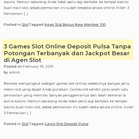
kasino. Namun sekarang Anda tidak perlu lagi bertolak ke tempat kasino
buat main slot, sebab permainan ini sudah tersedia secara online. Inilah 3
Permainan […]
Posted in
Slot
Tagged
Agen Slot Bonus New Member 100
3 Games Slot Online Deposit Pulsa Tanpa
Potongan Terbanyak dan Jackpot Besar
di Agen Slot
Posted on
February 18, 2019
by
admin
Berkata menyangkut kategori games slot online, sebetulnya banyak jenis
mesin slot yang dapat Anda gunakan. Games slot sendiri yaitu salah satu
permainan yang memiliki banyak penggemarnya dan telah terkenal di
dunia kasino. Namun sekarang Anda tidak perlu lagi bertolak ke tempat
kasino buat main slot, sebab permainan ini sudah sedia secara online. Inilah
3 Permainan […]
Posted in
Slot
Tagged
Game Slot Deposit Pulsa