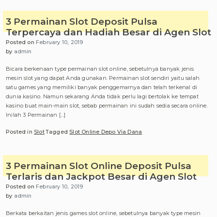
3 Permainan Slot Deposit Pulsa
Terpercaya dan Hadiah Besar di Agen Slot
Posted on
February 10, 2019
by
admin
Bicara berkenaan type permainan slot online, sebetulnya banyak jenis
mesin slot yang dapat Anda gunakan. Permainan slot sendiri yaitu salah
satu games yang memiliki banyak penggemarnya dan telah terkenal di
dunia kasino. Namun sekarang Anda tidak perlu lagi bertolak ke tempat
kasino buat main-main slot, sebab permainan ini sudah sedia secara online.
Inilah 3 Permainan […]
Posted in
Slot
Tagged
Slot Online Depo Via Dana
3 Permainan Slot Online Deposit Pulsa
Terlaris dan Jackpot Besar di Agen Slot
Posted on
February 10, 2019
by
admin
Berkata berkaitan jenis games slot online, sebetulnya banyak type mesin