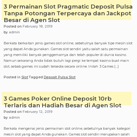
3 Permainan Slot Pragmatic Deposit Pulsa
Tanpa Potongan Terpercaya dan Jackpot
Besar di Agen Slot
Posted on
February 18, 2019
by
admin
Berkata berkaitan jenis games slot online, sebetulnya banyak tipe mesin slot
yang dapat Anda gunakan. Games slot sendiri yaitu salah satu permainan
yang memiliki banyak penggemarnya dan telah populer di dunia kasino.
Namun sekarang Anda tidak butuh lagi pergi ke tempat kasino buat main
slot, sebab games ini sudah tersedia secara online. Inilah 3 Games […]
Posted in
Slot
Tagged
Deposit Pulsa Slot
3 Games Poker Online Deposit 10rb
Terlaris dan Hadiah Besar di Agen Slot
Posted on
February 12, 2019
by
admin
Berkata mengenai jenis permainan slot online, sebetulnya banyak kategori
mesin slot yang dapat Anda gunakan. Games slot sendiri merupakan salah