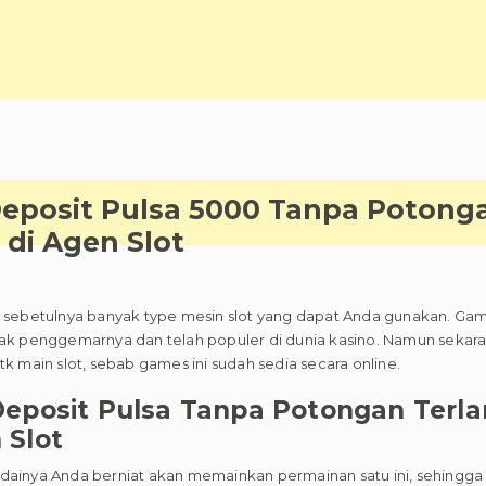
Deposit Pulsa 5000 Tanpa Potong
 di Agen Slot
, sebetulnya banyak type mesin slot yang dapat Anda gunakan. Gam
nyak penggemarnya dan telah populer di dunia kasino. Namun sekar
tk main slot, sebab games ini sudah sedia secara online.
Deposit Pulsa Tanpa Potongan Terlar
 Slot
ndainya Anda berniat akan memainkan permainan satu ini, sehingga