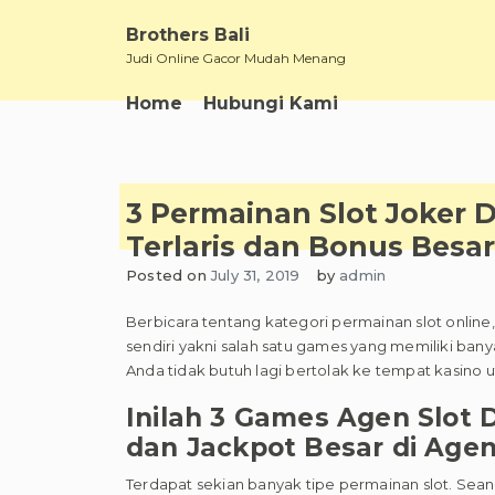
Skip
to
Brothers Bali
content
Judi Online Gacor Mudah Menang
Home
Hubungi Kami
3 Permainan Slot Joker 
Terlaris dan Bonus Besar
Posted on
July 31, 2019
by
admin
Berbicara tentang kategori permainan slot online
sendiri yakni salah satu games yang memiliki ba
Anda tidak butuh lagi bertolak ke tempat kasino u
Inilah 3 Games Agen Slot 
dan Jackpot Besar di Agen
Terdapat sekian banyak tipe permainan slot. Sea