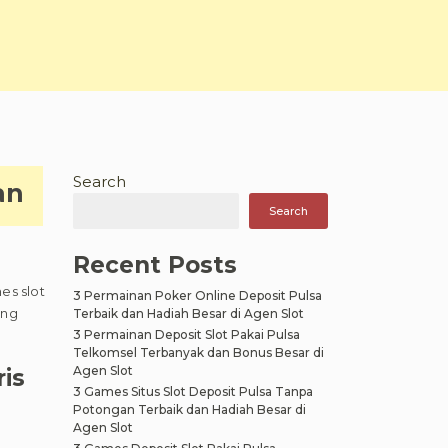
Search
an
Search
Recent Posts
es slot
3 Permainan Poker Online Deposit Pulsa
ang
Terbaik dan Hadiah Besar di Agen Slot
3 Permainan Deposit Slot Pakai Pulsa
Telkomsel Terbanyak dan Bonus Besar di
Agen Slot
is
3 Games Situs Slot Deposit Pulsa Tanpa
Potongan Terbaik dan Hadiah Besar di
Agen Slot