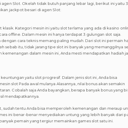
gen Slot. Okelah tidak butuh panjang lebar lagi, berikut ini yaitu 3
kan jackpot besari di agen Slot:
 klasik. Kategori mesin ini yaitu slot terlama yang ada di kasino onli
ra offline. Dalam mesin ini hanya terdapat 3 gulungan slot saja.
un dengan cara teknis memang paling mudah. Dari slot ini permain h
h sebab itu, tidak jarang tipe slot ini banyak yang memanggilnya s
oleh kemenangan dalam mesin ini, Anda mesti mendapatkan hadiah j
euntungan yaitu slot progresif. Dalam jenis slot ini, Anda bisa
sin slot Pada awal mulanya Alasannya, nilai bonus akan semakin
aran. Cobalah saja Anda bayangkan, berapa banyak bonus yang bi
asil mendapatkannya.
but, sudah tentu Anda bisa memperoleh kemenangan dan meraup u
games ini benar-benar menyediakan untung yang lebih banyak dari 
au banyak pemain yang tergiur memainkan games slot satu ini.