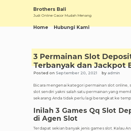
Skip
to
Brothers Bali
content
Judi Online Gacor Mudah Menang
Home
Hubungi Kami
3 Permainan Slot Deposi
Terbanyak dan Jackpot B
Posted on
September 20, 2021
by
admin
Bicara mengenai kategori permainan slot online,
slot sendiri yakni salah satu permainan yang mem
sekarang Anda tidak perlu lagi berangkat ke tempa
Inilah 3 Games Qq Slot Dep
di Agen Slot
Terdapat sekian banyak jenis games slot. Kalau 