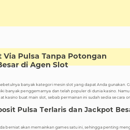
t Via Pulsa Tanpa Potongan
esar di Agen Slot
 sebetulnya banyak kategori mesin slot yang dapat Anda gunakan.
iliki banyak penggemarnya dan telah populer di dunia kasino. Namu
t kasino buat main slot, sebab permainan ini sudah sedia secara on
osit Pulsa Terlaris dan Jackpot Bes
Anda berniat akan memainkan games satu ini, sehingga penting men