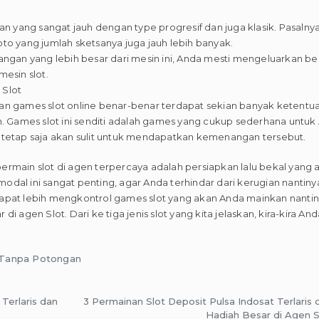
an yang sangat jauh dengan type progresif dan juga klasik. Pasalnya
to yang jumlah sketsanya juga jauh lebih banyak.
an yang lebih besar dari mesin ini, Anda mesti mengeluarkan be
esin slot.
 Slot
an games slot online benar-benar terdapat sekian banyak ketentu
h. Games slot ini senditi adalah games yang cukup sederhana untuk
 tetap saja akan sulit untuk mendapatkan kemenangan tersebut.
ermain slot di agen terpercaya adalah persiapkan lalu bekal yang 
dal ini sangat penting, agar Anda terhindar dari kerugian nantiny
apat lebih mengkontrol games slot yang akan Anda mainkan nantin
 di agen Slot. Dari ke tiga jenis slot yang kita jelaskan, kira-kira And
a Tanpa Potongan
Terlaris dan
3 Permainan Slot Deposit Pulsa Indosat Terlaris 
Hadiah Besar di Agen S