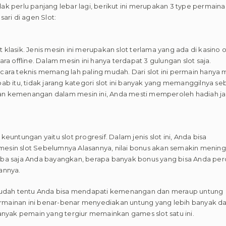
idak perlu panjang lebar lagi, berikut ini merupakan 3 type permaina
ari di agen Slot:
t klasik. Jenis mesin ini merupakan slot terlama yang ada di kasino o
a offline. Dalam mesin ini hanya terdapat 3 gulungan slot saja.
secara teknis memang lah paling mudah. Dari slot ini permain hanya 
ab itu, tidak jarang kategori slot ini banyak yang memanggilnya se
atkan kemenangan dalam mesin ini, Anda mesti memperoleh hadiah j
untungan yaitu slot progresif. Dalam jenis slot ini, Anda bisa
esin slot Sebelumnya Alasannya, nilai bonus akan semakin mening
oba saja Anda bayangkan, berapa banyak bonus yang bisa Anda per
annya.
 sudah tentu Anda bisa mendapati kemenangan dan meraup untung
permainan ini benar-benar menyediakan untung yang lebih banyak da
a banyak pemain yang tergiur memainkan games slot satu ini.