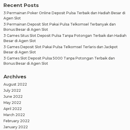
Recent Posts
3 Permainan Poker Online Deposit Pulsa Terbaik dan Hadiah Besar di
Agen Slot
3 Permainan Deposit Slot Pakai Pulsa Telkomsel Terbanyak dan
Bonus Besar di Agen Slot
3 Games Situs Slot Deposit Pulsa Tanpa Potongan Terbaik dan Hadiah
Besar di Agen Slot
3 Games Deposit Slot Pakai Pulsa Telkomsel Terlaris dan Jackpot
Besar di Agen Slot
3 Games Slot Deposit Pulsa 5000 Tanpa Potongan Terbaik dan
Bonus Besar di Agen Slot
Archives
August 2022
July 2022
June 2022
May 2022
April 2022
March 2022
February 2022
January 2022