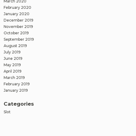
March 2020
February 2020
January 2020
December 2019
November 2019
October 2019
September 2019
August 2019
July 2019
June 2019
May 2019
April 2019
March 2019
February 2019
January 2019
Categories
Slot