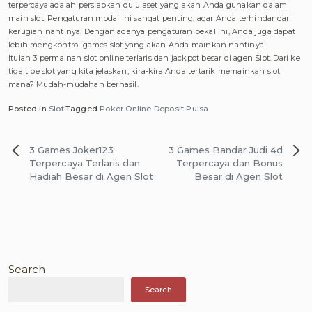
terpercaya adalah persiapkan dulu aset yang akan Anda gunakan dalam
main slot. Pengaturan modal ini sangat penting, agar Anda terhindar dari
kerugian nantinya. Dengan adanya pengaturan bekal ini, Anda juga dapat
lebih mengkontrol games slot yang akan Anda mainkan nantinya.
Itulah 3 permainan slot online terlaris dan jackpot besar di agen Slot. Dari ke
tiga tipe slot yang kita jelaskan, kira-kira Anda tertarik memainkan slot
mana? Mudah-mudahan berhasil.
Posted in
Slot
Tagged
Poker Online Deposit Pulsa
Post
3 Games Joker123
3 Games Bandar Judi 4d
navigation
Terpercaya Terlaris dan
Terpercaya dan Bonus
Hadiah Besar di Agen Slot
Besar di Agen Slot
Search
Search